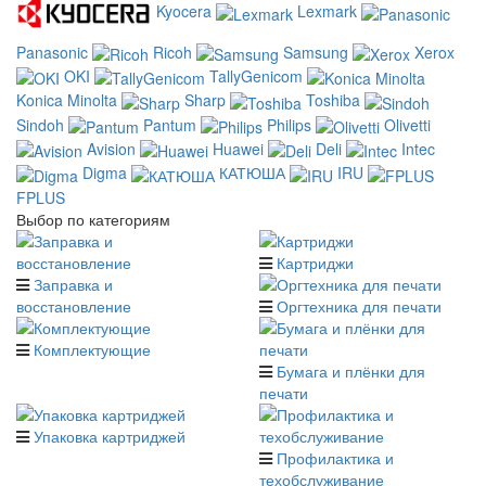
Kyocera
Lexmark
Panasonic
Ricoh
Samsung
Xerox
OKI
TallyGenicom
Konica Minolta
Sharp
Toshiba
Sindoh
Pantum
Philips
Olivetti
Avision
Huawei
Deli
Intec
Digma
КАТЮША
IRU
FPLUS
Выбор по категориям
Картриджи
Заправка и
восстановление
Оргтехника для печати
Комплектующие
Бумага и плёнки для
печати
Упаковка картриджей
Профилактика и
техобслуживание