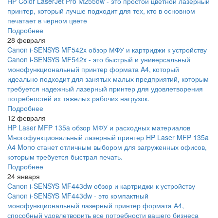
HP Color LaserJet Pro M255dw - это простой цветной лазерный
принтер, который лучше подходит для тех, кто в основном
печатает в черном цвете
Подробнее
28 февраля
Canon i-SENSYS MF542x обзор МФУ и картриджи к устройству
Canon i-SENSYS MF542x - это быстрый и универсальный
монофункциональный принтер формата A4, который
идеально подходит для занятых малых предприятий, которым
требуется надежный лазерный принтер для удовлетворения
потребностей их тяжелых рабочих нагрузок.
Подробнее
12 февраля
HP Laser MFP 135a обзор МФУ и расходных материалов
Многофункциональный лазерный принтер HP Laser MFP 135a
A4 Mono станет отличным выбором для загруженных офисов,
которым требуется быстрая печать.
Подробнее
24 января
Canon i-SENSYS MF443dw обзор и картриджи к устройству
Canon i-SENSYS MF443dw - это компактный
монофункциональный лазерный принтер формата А4,
способный удовлетворить все потребности вашего бизнеса