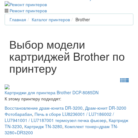
Ремонт принтеров
Главная
Каталог принтеров
Brother
Выбор модели
картриджей Brother по
принтеру
Картриджи для принтера Brother DCP-8085DN
К этому принтеру подходят:
Восстановление драм-юнита DR-3200
,
Драм-юнит DR-3200
Фотобарабан
,
Печь в сборе LU8236001 / LU7186002 /
LU7941001 / LU7187001 термоузел печка фьюзер
,
Картридж
TN-3230
,
Картридж TN-3280
,
Комплект тонер+драм TN-
3280+DR3200