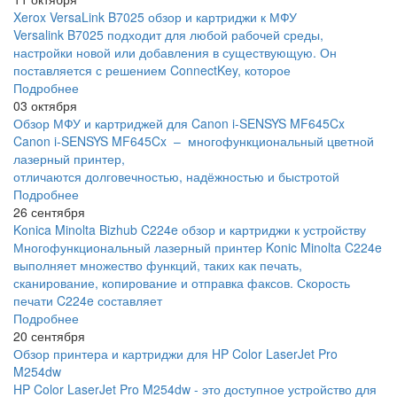
Xerox VersaLink B7025 обзор и картриджи к МФУ
Versalink B7025 подходит для любой рабочей среды,
настройки новой или добавления в существующую. Он
поставляется с решением ConnectKey, которое
Подробнее
03 октября
Обзор МФУ и картриджей для Canon i-SENSYS MF645Cx
Canon i-SENSYS MF645Cx – многофункциональный цветной
лазерный принтер,
отличаются долговечностью, надёжностью и быстротой
Подробнее
26 сентября
Konica Minolta Bizhub C224e обзор и картриджи к устройству
Многофункциональный лазерный принтер Konic Minolta C224e
выполняет множество функций, таких как печать,
сканирование, копирование и отправка факсов. Скорость
печати C224e составляет
Подробнее
20 сентября
Обзор принтера и картриджи для HP Color LaserJet Pro
M254dw
HP Color LaserJet Pro M254dw - это доступное устройство для