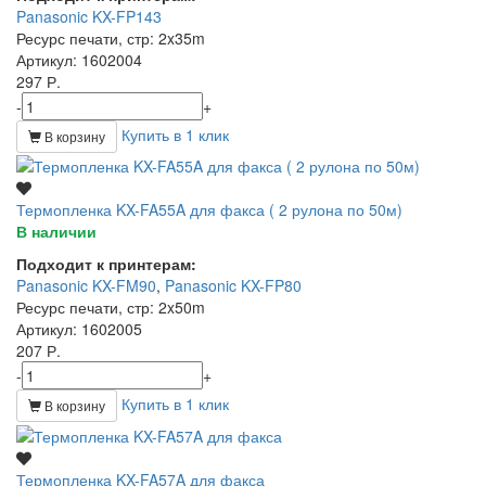
Panasonic KX-FP143
Ресурс печати, стр
: 2x35m
Артикул
: 1602004
297 Р.
-
+
Купить в 1 клик
В корзину
Термопленка KX-FA55A для факса ( 2 рулона по 50м)
В наличии
Подходит к принтерам:
Panasonic KX-FM90
,
Panasonic KX-FP80
Ресурс печати, стр
: 2x50m
Артикул
: 1602005
207 Р.
-
+
Купить в 1 клик
В корзину
Термопленка KX-FA57A для факса