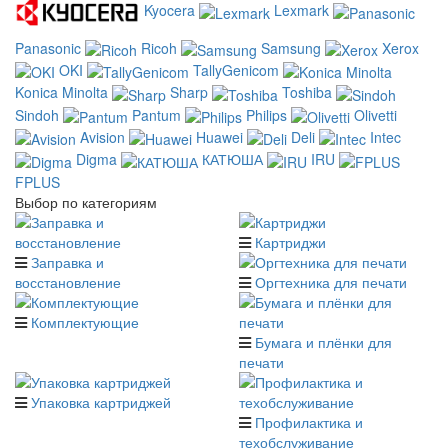
Kyocera
Lexmark
Panasonic
Ricoh
Samsung
Xerox
OKI
TallyGenicom
Konica Minolta
Sharp
Toshiba
Sindoh
Pantum
Philips
Olivetti
Avision
Huawei
Deli
Intec
Digma
КАТЮША
IRU
FPLUS
Выбор по категориям
Картриджи
Заправка и
восстановление
Оргтехника для печати
Комплектующие
Бумага и плёнки для
печати
Упаковка картриджей
Профилактика и
техобслуживание