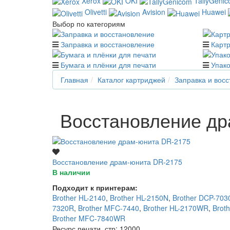
Xerox
OKI
TallyGeni
Olivetti
Avision
Huawei
Выбор по категориям
Заправка и восстановление
Карт
Бумага и плёнки для печати
Упако
Главная
Каталог картриджей
Заправка и вос
Восстановление др
Восстановление драм-юнита DR-2175
В наличии
Подходит к принтерам:
Brother HL-2140
,
Brother HL-2150N
,
Brother DCP-703
7320R
,
Brother MFC-7440
,
Brother HL-2170WR
,
Brot
Brother MFC-7840WR
Ресурс печати, стр
: 12000