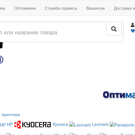
иям
Оптовикам
Служба сервиса
Вакансии
Доставка 
жи
лы
 принтера
HP
Kyocera
Lexmark