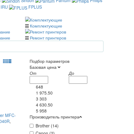
a
Sindoh
Pantum
Philips
IRU
FPLUS
Комплектующие
вание
Ремонт принтеров
Подбор параметров
Базовая цена
От
До
648
1 975.50
3 303
4 630.50
5 958
her MFC-
Производитель принтера
7040R
,
Brother (
14
)
Canon (
2
)