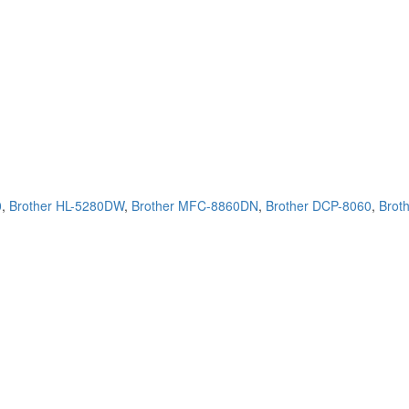
0
,
Brother HL-5280DW
,
Brother MFC-8860DN
,
Brother DCP-8060
,
Brot