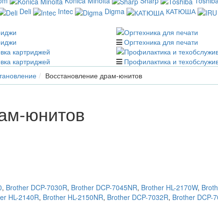
com
Konica Minolta
Sharp
Toshib
Deli
Intec
Digma
КАТЮША
риджи
Оргтехника для печати
вка картриджей
Профилактика и техобслужи
становление
Восстановление драм-юнитов
ам-юнитов
0
,
Brother DCP-7030R
,
Brother DCP-7045NR
,
Brother HL-2170W
,
Brot
her HL-2140R
,
Brother HL-2150NR
,
Brother DCP-7032R
,
Brother DCP-