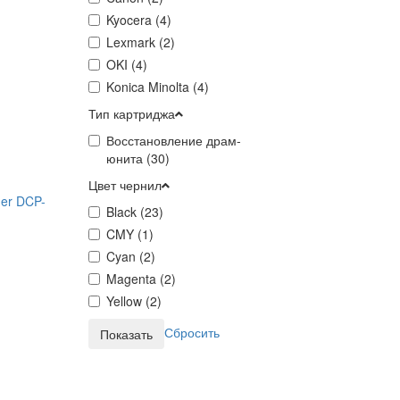
Kyocera (
4
)
Lexmark (
2
)
OKI (
4
)
Konica Minolta (
4
)
Тип картриджа
Восстановление драм-
юнита (
30
)
Цвет чернил
her DCP-
Black (
23
)
CMY (
1
)
Cyan (
2
)
Magenta (
2
)
Yellow (
2
)
Сбросить