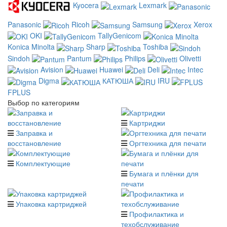
Kyocera
Lexmark
Panasonic
Ricoh
Samsung
Xerox
OKI
TallyGenicom
Konica Minolta
Sharp
Toshiba
Sindoh
Pantum
Philips
Olivetti
Avision
Huawei
Deli
Intec
Digma
КАТЮША
IRU
FPLUS
Выбор по категориям
Картриджи
Заправка и
восстановление
Оргтехника для печати
Комплектующие
Бумага и плёнки для
печати
Упаковка картриджей
Профилактика и
техобслуживание