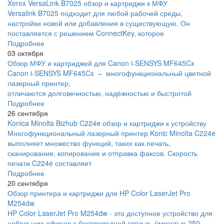
Xerox VersaLink B7025 обзор и картриджи к МФУ
Versalink B7025 подходит для любой рабочей среды,
настройки новой или добавления в существующую. Он
поставляется с решением ConnectKey, которое
Подробнее
03 октября
Обзор МФУ и картриджей для Canon i-SENSYS MF645Cx
Canon i-SENSYS MF645Cx – многофункциональный цветной
лазерный принтер,
отличаются долговечностью, надёжностью и быстротой
Подробнее
26 сентября
Konica Minolta Bizhub C224e обзор и картриджи к устройству
Многофункциональный лазерный принтер Konic Minolta C224e
выполняет множество функций, таких как печать,
сканирование, копирование и отправка факсов. Скорость
печати C224e составляет
Подробнее
20 сентября
Обзор принтера и картриджи для HP Color LaserJet Pro
M254dw
HP Color LaserJet Pro M254dw - это доступное устройство для
небольших офисов с беспроводной связью, ёмкостью 250