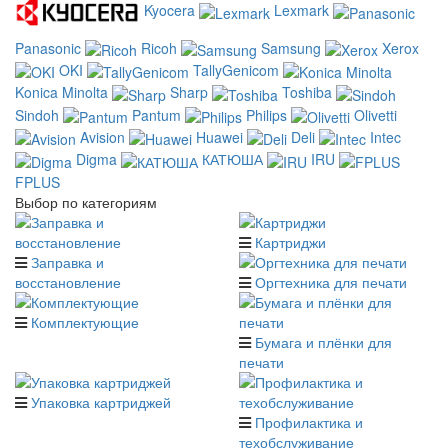
Kyocera
Lexmark
Panasonic
Ricoh
Samsung
Xerox
OKI
TallyGenicom
Konica Minolta
Sharp
Toshiba
Sindoh
Pantum
Philips
Olivetti
Avision
Huawei
Deli
Intec
Digma
КАТЮША
IRU
FPLUS
Выбор по категориям
Картриджи
Заправка и
восстановление
Оргтехника для печати
Комплектующие
Бумага и плёнки для
печати
Упаковка картриджей
Профилактика и
техобслуживание