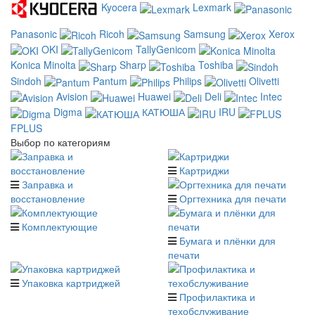
Kyocera
Lexmark
Panasonic
Ricoh
Samsung
Xerox
OKI
TallyGenicom
Konica Minolta
Sharp
Toshiba
Sindoh
Pantum
Philips
Olivetti
Avision
Huawei
Deli
Intec
Digma
КАТЮША
IRU
FPLUS
Выбор по категориям
Картриджи
Заправка и
восстановление
Оргтехника для печати
Комплектующие
Бумага и плёнки для
печати
Упаковка картриджей
Профилактика и
техобслуживание