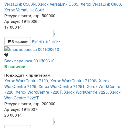
VersaLink C500N
,
Xerox VersaLink C505
,
Xerox VersaLink C600
,
Xerox VersaLink C605
Ресурс печати, стр
: 500000
Артикул
: 1918006
17 800 Р.
-
+
Купить в 1 клик
В корзину
Блок переноса 001R00610
В наличии
Подходит к принтерам:
Xerox WorkCentre 7120
,
Xerox WorkCentre 7120S
,
Xerox
WorkCentre 7125
,
Xerox WorkCentre 7125T
,
Xerox WorkCentre
7220
,
Xerox WorkCentre 7220T
,
Xerox WorkCentre 7225
,
Xerox
WorkCentre 7225T
Ресурс печати, стр
: 200000
Артикул
: 1918007
26 000 Р.
-
+