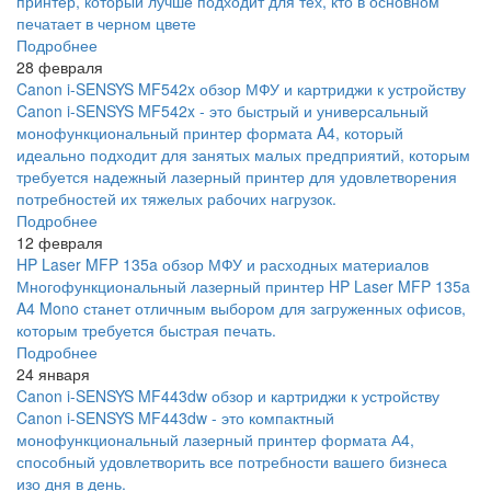
принтер, который лучше подходит для тех, кто в основном
печатает в черном цвете
Подробнее
28 февраля
Canon i-SENSYS MF542x обзор МФУ и картриджи к устройству
Canon i-SENSYS MF542x - это быстрый и универсальный
монофункциональный принтер формата A4, который
идеально подходит для занятых малых предприятий, которым
требуется надежный лазерный принтер для удовлетворения
потребностей их тяжелых рабочих нагрузок.
Подробнее
12 февраля
HP Laser MFP 135a обзор МФУ и расходных материалов
Многофункциональный лазерный принтер HP Laser MFP 135a
A4 Mono станет отличным выбором для загруженных офисов,
которым требуется быстрая печать.
Подробнее
24 января
Canon i-SENSYS MF443dw обзор и картриджи к устройству
Canon i-SENSYS MF443dw - это компактный
монофункциональный лазерный принтер формата А4,
способный удовлетворить все потребности вашего бизнеса
изо дня в день.