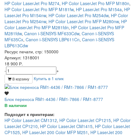
HP Color LaserJet Pro M274
,
HP Color LaserJet Pro MFP M180n
,
HP Color LaserJet Pro MFP M181fw
,
HP LaserJet Pro M154a
,
HP
LaserJet Pro M154nw
,
HP Color LaserJet Pro M254dw
,
HP Color
LaserJet Pro M254nw
,
HP Color LaserJet Pro MFP M280nw
,
HP
Color LaserJet Pro MFP M281fdn
,
HP Color LaserJet Pro MFP
M281fdw
,
Canon i-SENSYS MF633Cdw
,
Canon i-SENSYS
MF635Cx
,
Canon i-SENSYS LBP611Cn
,
Canon i-SENSYS
LBP613Cdw
Ресурс печати, стр
: 150000
Артикул
: 1318001
18 900 Р.
-
+
Купить в 1 клик
В корзину
Блок переноса RM1-4436 / RM1-7866 / RM1-8777
В наличии
Подходит к принтерам:
HP Color LaserJet CM1312
,
HP Color LaserJet CP1215
,
HP Color
LaserJet CP1210
,
HP Color LaserJet CM1415
,
HP Color LaserJet
CP1525
,
HP LaserJet 200 Color MFP M251
,
HP LaserJet 200