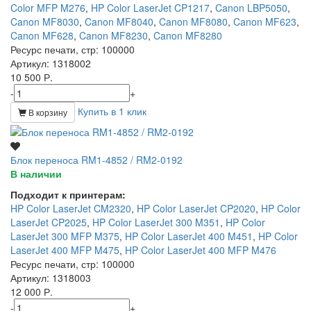
Color MFP M276
,
HP Color LaserJet CP1217
,
Canon LBP5050
,
Canon MF8030
,
Canon MF8040
,
Canon MF8080
,
Canon MF623
,
Canon MF628
,
Canon MF8230
,
Canon MF8280
Ресурс печати, стр
: 100000
Артикул
: 1318002
10 500 Р.
-
+
Купить в 1 клик
В корзину
Блок переноса RM1-4852 / RM2-0192
В наличии
Подходит к принтерам:
HP Color LaserJet CM2320
,
HP Color LaserJet CP2020
,
HP Color
LaserJet CP2025
,
HP Color LaserJet 300 M351
,
HP Color
LaserJet 300 MFP M375
,
HP Color LaserJet 400 M451
,
HP Color
LaserJet 400 MFP M475
,
HP Color LaserJet 400 MFP M476
Ресурс печати, стр
: 100000
Артикул
: 1318003
12 000 Р.
-
+