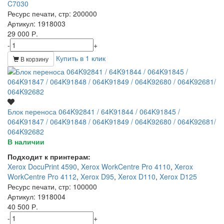
C7030
Ресурс печати, стр
: 200000
Артикул
: 1918003
29 000 Р.
-
+
Купить в 1 клик
В корзину
Блок переноса 064K92841 / 64K91844 / 064K91845 /
064K91847 / 064K91848 / 064K91849 / 064K92680 / 064K92681/
064K92682
В наличии
Подходит к принтерам:
Xerox DocuPrint 4590
,
Xerox WorkCentre Pro 4110
,
Xerox
WorkCentre Pro 4112
,
Xerox D95
,
Xerox D110
,
Xerox D125
Ресурс печати, стр
: 100000
Артикул
: 1918004
40 500 Р.
-
+