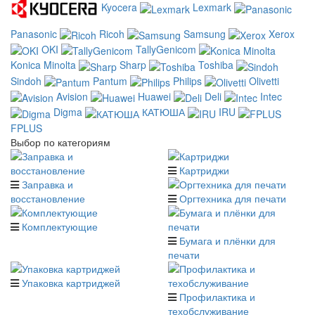
Kyocera
Lexmark
Panasonic
Ricoh
Samsung
Xerox
OKI
TallyGenicom
Konica Minolta
Sharp
Toshiba
Sindoh
Pantum
Philips
Olivetti
Avision
Huawei
Deli
Intec
Digma
КАТЮША
IRU
FPLUS
Выбор по категориям
Картриджи
Заправка и
восстановление
Оргтехника для печати
Комплектующие
Бумага и плёнки для
печати
Упаковка картриджей
Профилактика и
техобслуживание