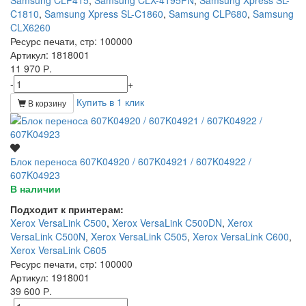
Samsung CLP415
,
Samsung CLX-4195FN
,
Samsung Xpress SL-
C1810
,
Samsung Xpress SL-C1860
,
Samsung CLP680
,
Samsung
CLX6260
Ресурс печати, стр
: 100000
Артикул
: 1818001
11 970 Р.
-
+
Купить в 1 клик
В корзину
Блок переноса 607K04920 / 607K04921 / 607K04922 /
607K04923
В наличии
Подходит к принтерам:
Xerox VersaLink C500
,
Xerox VersaLink C500DN
,
Xerox
VersaLink C500N
,
Xerox VersaLink C505
,
Xerox VersaLink C600
,
Xerox VersaLink C605
Ресурс печати, стр
: 100000
Артикул
: 1918001
39 600 Р.