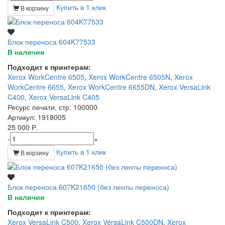
Купить в 1 клик
В корзину
Блок переноса 604K77533
В наличии
Подходит к принтерам:
Xerox WorkCentre 6505
,
Xerox WorkCentre 6505N
,
Xerox
WorkCentre 6655
,
Xerox WorkCentre 6655DN
,
Xerox VersaLink
C400
,
Xerox VersaLink C405
Ресурс печати, стр
: 100000
Артикул
: 1918005
25 000 Р.
-
+
Купить в 1 клик
В корзину
Блок переноса 607K21650 (без ленты переноса)
В наличии
Подходит к принтерам:
Xerox VersaLink C500
,
Xerox VersaLink C500DN
,
Xerox