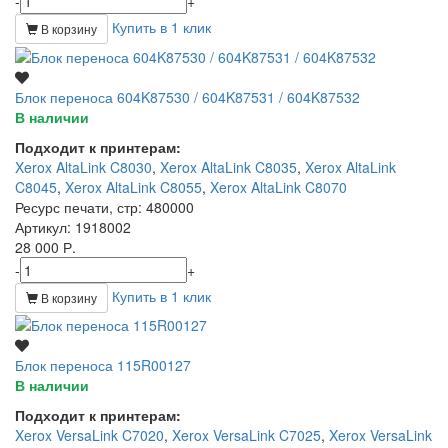
-
+
Купить в 1 клик
В корзину
Блок переноса 604K87530 / 604K87531 / 604K87532
В наличии
Подходит к принтерам:
Xerox AltaLink C8030
,
Xerox AltaLink C8035
,
Xerox AltaLink
C8045
,
Xerox AltaLink C8055
,
Xerox AltaLink C8070
Ресурс печати, стр
: 480000
Артикул
: 1918002
28 000 Р.
-
+
Купить в 1 клик
В корзину
Блок переноса 115R00127
В наличии
Подходит к принтерам:
Xerox VersaLink C7020
,
Xerox VersaLink C7025
,
Xerox VersaLink