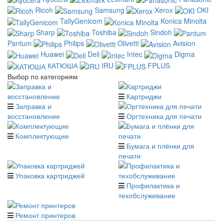
Ricoh
Samsung
Xerox
OKI
TallyGenicom
Konica Minolta
Sharp
Toshiba
Sindoh
Pantum
Philips
Olivetti
Avision
Huawei
Deli
Intec
Digma
КАТЮША
IRU
FPLUS
Выбор по категориям
Картриджи
Заправка и
восстановление
Оргтехника для печати
Комплектующие
Бумага и плёнки для
печати
Упаковка картриджей
Профилактика и
техобслуживание
Ремонт принтеров