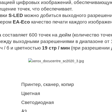
трацией цифровых изображений, обеспечивающую
ение точек, что обеспечивает.
вки
S-LED
можно добиться выходного разрешен
онером
EA-Eco
качество печати каждого изображе
тавляет 600 точек на дюйм (количество точек 
ежду выходными разрешениями в диапазоне от 15
ч / б и цветностью
19 стр / мин
(при разрешении д
Принтер, сканер, копир
Цветная
Светодиодная
A3