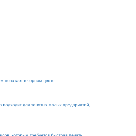
ом печатает в черном цвете
о подходит для занятых малых предприятий,
сов, которым требуется быстрая печать.