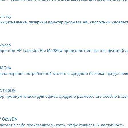
ойству
нкциональный лазерный принтер формата А4, способный удовлетво
иалов
интер HP LaserJet Pro M428dw предлагает множество функций дл
742Cdw
влетворения потребностей малого и среднего бизнеса, представл
 C7000DN
тер премиум-класса для офиса среднего размера. Его особые навы
SP C252DN
тает в себе производительность, эффективность и доступность