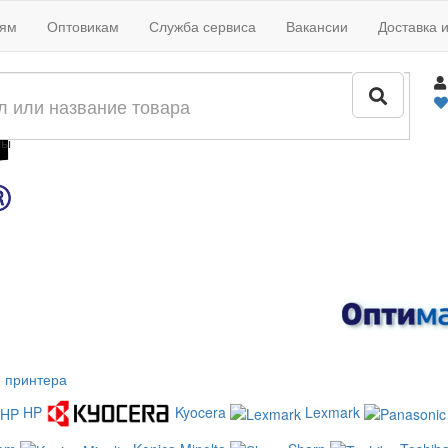
иям
Оптовикам
Служба сервиса
Вакансии
Доставка 
жи
лы
 принтера
HP
Kyocera
Lexmark