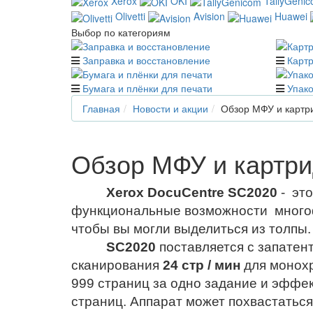
Xerox
OKI
TallyGeni
Olivetti
Avision
Huawei
Выбор по категориям
Заправка и восстановление
Карт
Бумага и плёнки для печати
Упако
Главная
Новости и акции
Обзор МФУ и картр
Обзор МФУ и картри
Xerox DocuCentre SC2020
- это
функциональные возможности многоф
чтобы вы могли выделиться из толпы.
SC2020
поставляется с запатен
сканирования
24 стр / мин
для монох
999 страниц за одно задание и эффе
страниц. Аппарат может похвастатьс