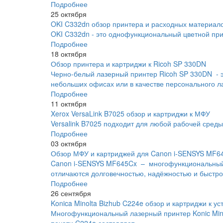
Подробнее
25 октября
OKI C332dn обзор принтера и расходных материал
OKI C332dn - это однофункциональный цветной прин
Подробнее
18 октября
Обзор принтера и картриджи к Ricoh SP 330DN
Черно-белый лазерный принтер Ricoh SP 330DN - 
небольших офисах или в качестве персонального л
Подробнее
11 октября
Xerox VersaLink B7025 обзор и картриджи к МФУ
Versalink B7025 подходит для любой рабочей сред
Подробнее
03 октября
Обзор МФУ и картриджей для Canon i-SENSYS MF6
Canon i-SENSYS MF645Cx – многофункциональный 
отличаются долговечностью, надёжностью и быстро
Подробнее
26 сентября
Konica Minolta Bizhub C224e обзор и картриджи к ус
Многофункциональный лазерный принтер Konic Minol
печати C224e составляет