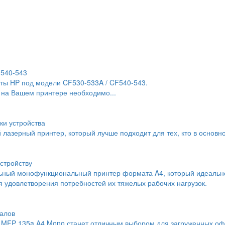
F540-543
ты HP под модели CF530-533A / CF540-543.
 на Вашем принтере необходимо...
ки устройства
й лазерный принтер, который лучше подходит для тех, кто в основн
стройству
льный монофункциональный принтер формата A4, который идеальн
 удовлетворения потребностей их тяжелых рабочих нагрузок.
алов
MFP 135a A4 Mono станет отличным выбором для загруженных офи