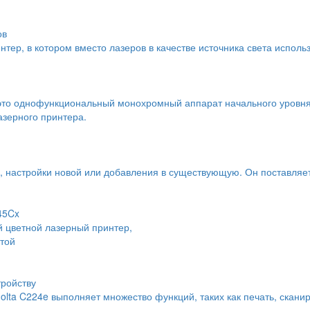
ов
тер, в котором вместо лазеров в качестве источника света исполь
это однофункциональный монохромный аппарат начального уровня
азерного принтера.
ы, настройки новой или добавления в существующую. Он поставляе
45Cx
цветной лазерный принтер,
той
тройству
ta C224e выполняет множество функций, таких как печать, сканир