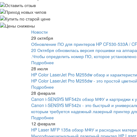
Новости
29 октября
Обновление ПО для принтеров HP CF530-533A / C
20 Октября обновилась версия прошивки на аппара
.Чтобы определить номер ПО, которое установлено
Подробнее
28 июля
HP Color LaserJet Pro M255dw обзор и характеристи
HP Color LaserJet Pro M255dw - это простой цветно
Подробнее
28 февраля
Canon i-SENSYS MF542x обзор МФУ и картриджи к у
Canon i-SENSYS MF542x - это быстрый и универса
которым требуется надежный лазерный принтер для
Подробнее
12 февраля
HP Laser MFP 135a обзор МФУ и расходных матери
Многофункциональный лазерный принтер HP Laser 