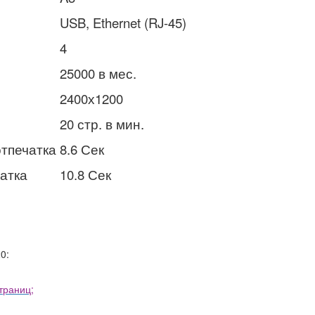
USB, Ethernet (RJ-45)
4
25000 в мес.
2400х1200
20 стр. в мин.
отпечатка
8.6 Сек
атка
10.8 Сек
0:
страниц
;