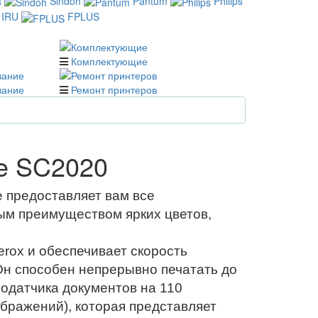
a
Sindoh
Pantum
Philips
IRU
FPLUS
Комплектующие
вание
Ремонт принтеров
re SC2020
е предоставляет вам все
м преимуществом ярких цветов,
rox и обеспечивает скорость
Он способен непрерывно печатать до
одатчика документов на 110
бражений), которая представляет