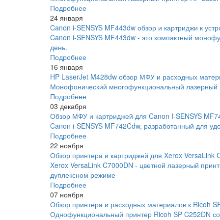
Подробнее
24 января
Canon i-SENSYS MF443dw обзор и картриджи к устр
Canon i-SENSYS MF443dw - это компактный монофу
день.
Подробнее
16 января
HP LaserJet M428dw обзор МФУ и расходных матер
Монофонический многофункциональный лазерный пр
Подробнее
03 декабря
Обзор МФУ и картриджей для Canon I-SENSYS MF
Canon i-SENSYS MF742Cdw, разработанный для удо
Подробнее
22 ноября
Обзор принтера и картриджей для Xerox VersaLink
Xerox VersaLink C7000DN - цветной лазерный прин
дуплексном режиме
Подробнее
07 ноября
Обзор принтера и расходных материалов к Ricoh 
Однофункциональный принтер Ricoh SP C252DN соче