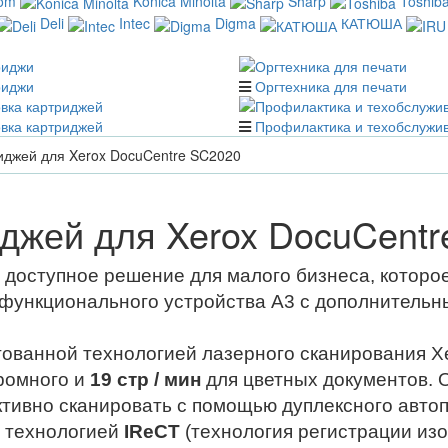
com
Konica Minolta
Sharp
Toshib
Deli
Intec
Digma
КАТЮША
риджи
Оргтехника для печати
вка картриджей
Профилактика и техобслужи
иджей для Xerox DocuCentre SC2020
джей для Xerox DocuCent
 доступное решение для малого бизнеса, которо
ункционального устройства A3 с дополнительны
тованной технологией лазерного сканирования Xe
ромного и
19 стр / мин
для цветных документов. 
ктивно сканировать с помощью дуплексного автоп
я технологией
IReCT
(технология регистрации изо