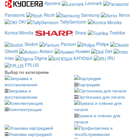
Kyocera
Lexmark
Panasonic
Ricoh
Samsung
Xerox
OKI
TallyGenicom
Konica Minolta
Sharp
Toshiba
Sindoh
Pantum
Philips
Olivetti
Avision
Huawei
Deli
Intec
Digma
КАТЮША
IRU
FPLUS
Выбор по категориям
Картриджи
Заправка и
восстановление
Оргтехника для печати
Комплектующие
Бумага и плёнки для
печати
Упаковка картриджей