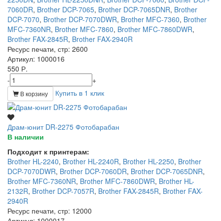
7060DR
,
Brother DCP-7065
,
Brother DCP-7065DNR
,
Brother
DCP-7070
,
Brother DCP-7070DWR
,
Brother MFC-7360
,
Brother
MFC-7360NR
,
Brother MFC-7860
,
Brother MFC-7860DWR
,
Brother FAX-2845R
,
Brother FAX-2940R
Ресурс печати, стр
: 2600
Артикул
: 1000016
550 Р.
-
+
Купить в 1 клик
В корзину
Драм-юнит DR-2275 Фотобарабан
В наличии
Подходит к принтерам:
Brother HL-2240
,
Brother HL-2240R
,
Brother HL-2250
,
Brother
DCP-7070DWR
,
Brother DCP-7060DR
,
Brother DCP-7065DNR
,
Brother MFC-7360NR
,
Brother MFC-7860DWR
,
Brother HL-
2132R
,
Brother DCP-7057R
,
Brother FAX-2845R
,
Brother FAX-
2940R
Ресурс печати, стр
: 12000
Артикул
: 1000017