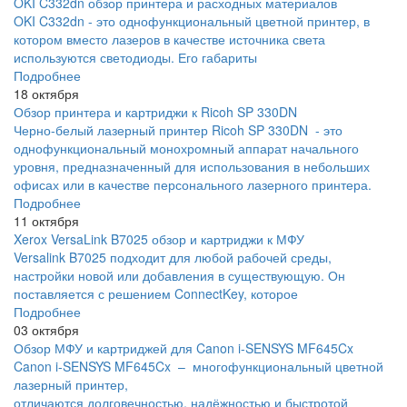
OKI C332dn обзор принтера и расходных материалов
OKI C332dn - это однофункциональный цветной принтер, в
котором вместо лазеров в качестве источника света
используются светодиоды. Его габариты
Подробнее
18 октября
Обзор принтера и картриджи к Ricoh SP 330DN
Черно-белый лазерный принтер Ricoh SP 330DN - это
однофункциональный монохромный аппарат начального
уровня, предназначенный для использования в небольших
офисах или в качестве персонального лазерного принтера.
Подробнее
11 октября
Xerox VersaLink B7025 обзор и картриджи к МФУ
Versalink B7025 подходит для любой рабочей среды,
настройки новой или добавления в существующую. Он
поставляется с решением ConnectKey, которое
Подробнее
03 октября
Обзор МФУ и картриджей для Canon i-SENSYS MF645Cx
Canon i-SENSYS MF645Cx – многофункциональный цветной
лазерный принтер,
отличаются долговечностью, надёжностью и быстротой