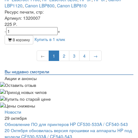
LBP1120
,
Canon LBP800
,
Canon LBP810
Ресурс печати, стр
:
Артикул
: 1320007
225 Р.
-
+
Купить в 1 клик
В корзину
←
1
2
3
4
→
Вы недавно смотрели
Акции и анонсы
Новости
29 октября
Обновление ПО для принтеров HP CF530-533A / CF540-543
20 Октября обновилась версия прошивки на аппараты HP под
модели CF530-533A / CF540-543.