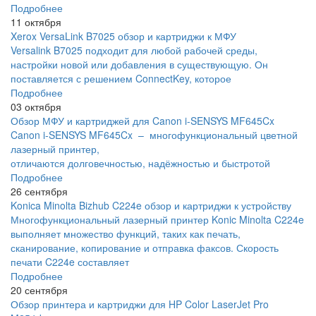
Подробнее
11 октября
Xerox VersaLink B7025 обзор и картриджи к МФУ
Versalink B7025 подходит для любой рабочей среды,
настройки новой или добавления в существующую. Он
поставляется с решением ConnectKey, которое
Подробнее
03 октября
Обзор МФУ и картриджей для Canon i-SENSYS MF645Cx
Canon i-SENSYS MF645Cx – многофункциональный цветной
лазерный принтер,
отличаются долговечностью, надёжностью и быстротой
Подробнее
26 сентября
Konica Minolta Bizhub C224e обзор и картриджи к устройству
Многофункциональный лазерный принтер Konic Minolta C224e
выполняет множество функций, таких как печать,
сканирование, копирование и отправка факсов. Скорость
печати C224e составляет
Подробнее
20 сентября
Обзор принтера и картриджи для HP Color LaserJet Pro