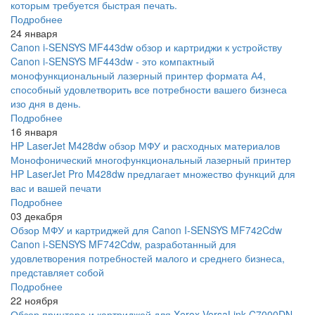
которым требуется быстрая печать.
Подробнее
24 января
Canon i-SENSYS MF443dw обзор и картриджи к устройству
Canon i-SENSYS MF443dw - это компактный
монофункциональный лазерный принтер формата А4,
способный удовлетворить все потребности вашего бизнеса
изо дня в день.
Подробнее
16 января
HP LaserJet M428dw обзор МФУ и расходных материалов
Монофонический многофункциональный лазерный принтер
HP LaserJet Pro M428dw предлагает множество функций для
вас и вашей печати
Подробнее
03 декабря
Обзор МФУ и картриджей для Canon I-SENSYS MF742Cdw
Canon i-SENSYS MF742Cdw, разработанный для
удовлетворения потребностей малого и среднего бизнеса,
представляет собой
Подробнее
22 ноября
Обзор принтера и картриджей для Xerox VersaLink C7000DN