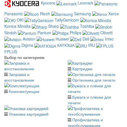
Kyocera
Lexmark
Panasonic
Ricoh
Samsung
Xerox
OKI
TallyGenicom
Konica Minolta
Sharp
Toshiba
Sindoh
Pantum
Philips
Olivetti
Avision
Huawei
Deli
Intec
Digma
КАТЮША
IRU
FPLUS
Выбор по категориям
Картриджи
Заправка и
восстановление
Оргтехника для печати
Комплектующие
Бумага и плёнки для
печати
Упаковка картриджей
Профилактика и
техобслуживание