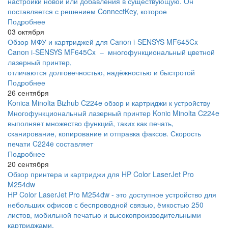
настройки новой или добавления в существующую. Он
поставляется с решением ConnectKey, которое
Подробнее
03 октября
Обзор МФУ и картриджей для Canon i-SENSYS MF645Cx
Canon i-SENSYS MF645Cx – многофункциональный цветной
лазерный принтер,
отличаются долговечностью, надёжностью и быстротой
Подробнее
26 сентября
Konica Minolta Bizhub C224e обзор и картриджи к устройству
Многофункциональный лазерный принтер Konic Minolta C224e
выполняет множество функций, таких как печать,
сканирование, копирование и отправка факсов. Скорость
печати C224e составляет
Подробнее
20 сентября
Обзор принтера и картриджи для HP Color LaserJet Pro
M254dw
HP Color LaserJet Pro M254dw - это доступное устройство для
небольших офисов с беспроводной связью, ёмкостью 250
листов, мобильной печатью и высокопроизводительными
картриджами.