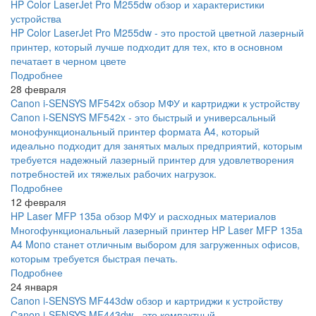
HP Color LaserJet Pro M255dw обзор и характеристики
устройства
HP Color LaserJet Pro M255dw - это простой цветной лазерный
принтер, который лучше подходит для тех, кто в основном
печатает в черном цвете
Подробнее
28 февраля
Canon i-SENSYS MF542x обзор МФУ и картриджи к устройству
Canon i-SENSYS MF542x - это быстрый и универсальный
монофункциональный принтер формата A4, который
идеально подходит для занятых малых предприятий, которым
требуется надежный лазерный принтер для удовлетворения
потребностей их тяжелых рабочих нагрузок.
Подробнее
12 февраля
HP Laser MFP 135a обзор МФУ и расходных материалов
Многофункциональный лазерный принтер HP Laser MFP 135a
A4 Mono станет отличным выбором для загруженных офисов,
которым требуется быстрая печать.
Подробнее
24 января
Canon i-SENSYS MF443dw обзор и картриджи к устройству
Canon i-SENSYS MF443dw - это компактный