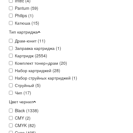
Intec (
4
)
Pantum (
59
)
Philips (
1
)
Катюша (
15
)
Тип картриджа
Драм-юнит (
11
)
Заправка картриджа (
1
)
Картридж (
2554
)
Комплект тонер+драм (
20
)
Набор картриджей (
28
)
Набор струйных картриджей (
1
)
Струйный (
5
)
Чип (
17
)
Цвет чернил
Black (
1338
)
CMY (
2
)
CMYK (
82
)
Cyan (
405
)