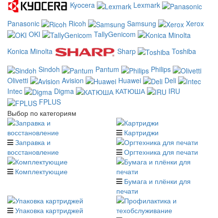
Kyocera
Lexmark
Panasonic
Ricoh
Samsung
Xerox
OKI
TallyGenicom
Konica Minolta
Sharp
Toshiba
Sindoh
Pantum
Philips
Olivetti
Avision
Huawei
Deli
Intec
Digma
КАТЮША
IRU
FPLUS
Выбор по категориям
Картриджи
Заправка и
восстановление
Оргтехника для печати
Комплектующие
Бумага и плёнки для
печати
Упаковка картриджей