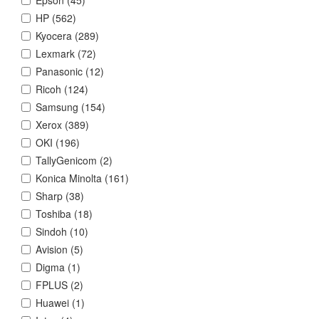
HP (
562
)
Kyocera (
289
)
Lexmark (
72
)
Panasonic (
12
)
Ricoh (
124
)
Samsung (
154
)
Xerox (
389
)
OKI (
196
)
TallyGenicom (
2
)
Konica Minolta (
161
)
Sharp (
38
)
Toshiba (
18
)
Sindoh (
10
)
Avision (
5
)
Digma (
1
)
FPLUS (
2
)
Huawei (
1
)