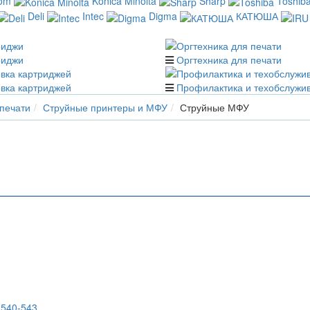
com
Konica Minolta
Sharp
Toshib
Deli
Intec
Digma
КАТЮША
риджи
Оргтехника для печати
вка картриджей
Профилактика и техобслужи
 печати
Струйные принтеры и МФУ
Струйные МФУ
F540-543