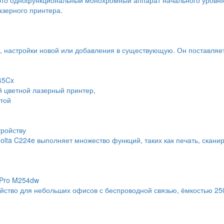
азерного принтера.
ы, настройки новой или добавления в существующую. Он поставляе
45Cx
цветной лазерный принтер,
той
тройству
ta C224e выполняет множество функций, таких как печать, сканир
 Pro M254dw
ройство для небольших офисов с беспроводной связью, ёмкостью 25