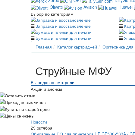
Xerox
OKI
TallyGeni
Olivetti
Avision
Huawei
Выбор по категориям
Заправка и восстановление
Карт
Бумага и плёнки для печати
Упако
Главная
Каталог картриджей
Оргтехника для
Струйные МФУ
Вы недавно смотрели
Акции и анонсы
Новости
29 октября
Обновление ПО для принтеров HP CF530-533A / C