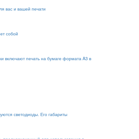
я вас и вашей печати
яет собой
ки включают печать на бумаге формата A3 в
зуются светодиоды. Его габариты
, предназначенный для использования в