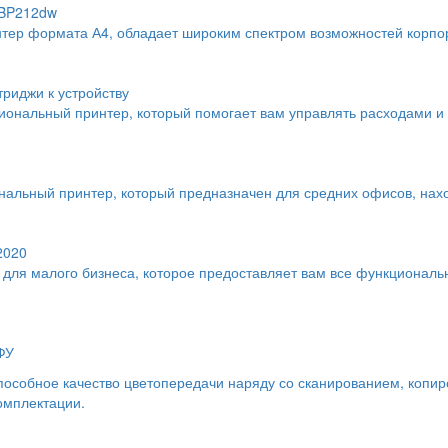
LBP212dw
ер формата А4, обладает широким спектром возможностей корпо
триджи к устройству
циональный принтер, который помогает вам управлять расходами и
нальный принтер, который предназначен для средних офисов, нах
2020
 для малого бизнеса, которое предоставляет вам все функционал
ФУ
способное качество цветопередачи наряду со сканированием, копи
комплектации.