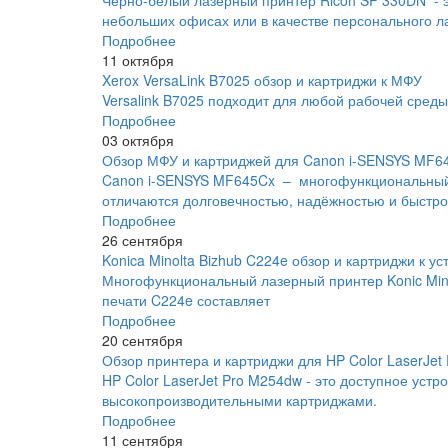
небольших офисах или в качестве персонального л
Подробнее
11 октября
Xerox VersaLink B7025 обзор и картриджи к МФУ
Versalink B7025 подходит для любой рабочей сред
Подробнее
03 октября
Обзор МФУ и картриджей для Canon i-SENSYS MF6
Canon i-SENSYS MF645Cx – многофункциональный 
отличаются долговечностью, надёжностью и быстро
Подробнее
26 сентября
Konica Minolta Bizhub C224e обзор и картриджи к ус
Многофункциональный лазерный принтер Konic Minol
печати C224e составляет
Подробнее
20 сентября
Обзор принтера и картриджи для HP Color LaserJet
HP Color LaserJet Pro M254dw - это доступное уст
высокопроизводительными картриджами.
Подробнее
11 сентября