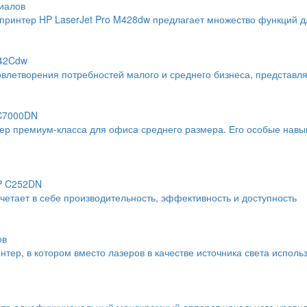
иалов
интер HP LaserJet Pro M428dw предлагает множество функций дл
742Cdw
влетворения потребностей малого и среднего бизнеса, представл
 C7000DN
тер премиум-класса для офиса среднего размера. Его особые навы
SP C252DN
тает в себе производительность, эффективность и доступность
ов
тер, в котором вместо лазеров в качестве источника света исполь
это однофункциональный монохромный аппарат начального уровня