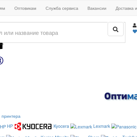
иям
Оптовикам
Служба сервиса
Вакансии
Доставка 
жи
лы
 принтера
HP
Kyocera
Lexmark