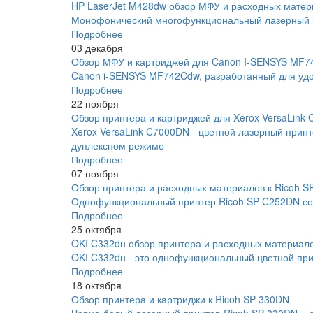
HP LaserJet M428dw обзор МФУ и расходных матер
Монофонический многофункциональный лазерный пр
Подробнее
03 декабря
Обзор МФУ и картриджей для Canon I-SENSYS MF
Canon i-SENSYS MF742Cdw, разработанный для удо
Подробнее
22 ноября
Обзор принтера и картриджей для Xerox VersaLink
Xerox VersaLink C7000DN - цветной лазерный прин
дуплексном режиме
Подробнее
07 ноября
Обзор принтера и расходных материалов к Ricoh 
Однофункциональный принтер Ricoh SP C252DN соче
Подробнее
25 октября
OKI C332dn обзор принтера и расходных материал
OKI C332dn - это однофункциональный цветной прин
Подробнее
18 октября
Обзор принтера и картриджи к Ricoh SP 330DN
Черно-белый лазерный принтер Ricoh SP 330DN - 