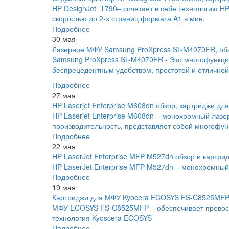
HP DesignJet T790– сочетает в себе технологию HP
скоростью до 2-х страниц формата A1 в мин.
Подробнее
30 мая
Лазерное МФУ Samsung ProXpress SL-M4070FR, обз
Samsung ProXpress SL-M4070FR - Это многофункцио
беспрецедентным удобством, простотой и отличной
Подробнее
27 мая
HP Laserjet Enterprise M608dn обзор, картриджи дл
HP Laserjet Enterprise M608dn – монохромный лаз
производительность, представляет собой многофун
Подробнее
22 мая
HP LaserJet Enterprise MFP M527dn обзор и картри
HP LaserJet Enterprise MFP M527dn – монохромны
Подробнее
19 мая
Картриджи для МФУ Kyocera ECOSYS FS-C8525MF
МФУ ECOSYS FS-C8525MFP – обеспечивает превосх
технология Kyoscera ECOSYS
Подробнее