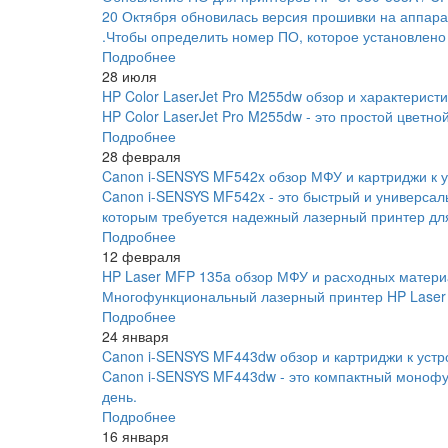
20 Октября обновилась версия прошивки на аппара
.Чтобы определить номер ПО, которое установлено
Подробнее
28 июля
HP Color LaserJet Pro M255dw обзор и характеристи
HP Color LaserJet Pro M255dw - это простой цветно
Подробнее
28 февраля
Canon i-SENSYS MF542x обзор МФУ и картриджи к у
Canon i-SENSYS MF542x - это быстрый и универса
которым требуется надежный лазерный принтер для
Подробнее
12 февраля
HP Laser MFP 135a обзор МФУ и расходных матери
Многофункциональный лазерный принтер HP Laser 
Подробнее
24 января
Canon i-SENSYS MF443dw обзор и картриджи к устр
Canon i-SENSYS MF443dw - это компактный монофу
день.
Подробнее
16 января