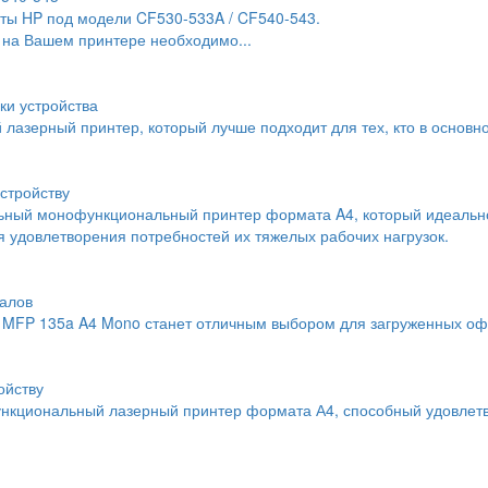
ты HP под модели CF530-533A / CF540-543.
 на Вашем принтере необходимо...
ки устройства
й лазерный принтер, который лучше подходит для тех, кто в основн
стройству
льный монофункциональный принтер формата A4, который идеальн
 удовлетворения потребностей их тяжелых рабочих нагрузок.
алов
MFP 135a A4 Mono станет отличным выбором для загруженных офи
ойству
нкциональный лазерный принтер формата А4, способный удовлетво