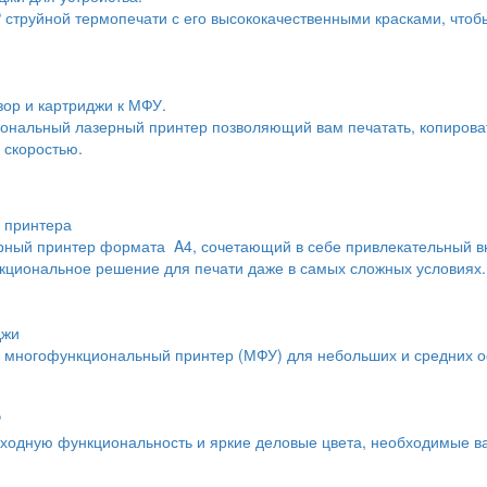
 струйной термопечати с его высококачественными красками, чтоб
ор и картриджи к МФУ.
нальный лазерный принтер позволяющий вам печатать, копировать
 скоростью.
я принтера
ерный принтер формата A4, сочетающий в себе привлекательный в
кциональное решение для печати даже в самых сложных условиях.
джи
й многофункциональный принтер (МФУ) для небольших и средних 
P
одную функциональность и яркие деловые цвета, необходимые ва