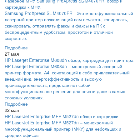
Лазерное МФУ Samsung ProXpress SL-M4070FR, обзор и
картриджи к МФУ.
Samsung ProXpress SL-M4070FR - Это многофункциональный
лазерный принтер позволяющий вам печатать, копировать,
сканировать, отправлять факсы и факсы на ПК с
беспрецедентным удобством, простотой и отличной
скоростью.
Подробнее
27 мая
HP Laserjet Enterprise M608dn обзор, картриджи для принтера
HP Laserjet Enterprise M608dn – монохромный лазерный
принтер формата A4, сочетающий в себе привлекательный
внешний вид, энергоэффективность и высокую
производительность, представляет собой
многофункциональное решение для печати даже в самых
сложных условиях.
Подробнее
22 мая
HP LaserJet Enterprise MFP M527dn обзор и картриджи
HP LaserJet Enterprise MFP M527dn – монохромный
многофункциональный принтер (МФУ) для небольших и
средних офисов