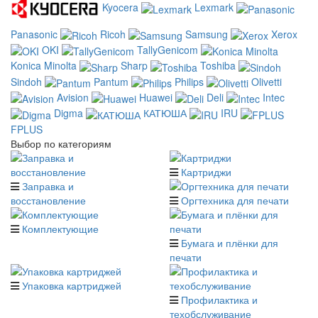
Kyocera
Lexmark
Panasonic
Ricoh
Samsung
Xerox
OKI
TallyGenicom
Konica Minolta
Sharp
Toshiba
Sindoh
Pantum
Philips
Olivetti
Avision
Huawei
Deli
Intec
Digma
КАТЮША
IRU
FPLUS
Выбор по категориям
Картриджи
Заправка и
восстановление
Оргтехника для печати
Комплектующие
Бумага и плёнки для
печати
Упаковка картриджей
Профилактика и
техобслуживание