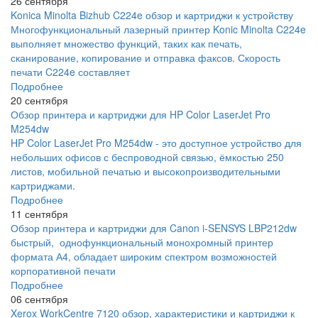
26 сентября
Konica Minolta Bizhub C224e обзор и картриджи к устройству
Многофункциональный лазерный принтер Konic Minolta C224e
выполняет множество функций, таких как печать,
сканирование, копирование и отправка факсов. Скорость
печати C224e составляет
Подробнее
20 сентября
Обзор принтера и картриджи для HP Color LaserJet Pro
M254dw
HP Color LaserJet Pro M254dw - это доступное устройство для
небольших офисов с беспроводной связью, ёмкостью 250
листов, мобильной печатью и высокопроизводительными
картриджами.
Подробнее
11 сентября
Обзор принтера и картриджи для Canon i-SENSYS LBP212dw
быстрый, однофункциональный монохромный принтер
формата А4, обладает широким спектром возможностей
корпоративной печати
Подробнее
06 сентября
Xerox WorkCentre 7120 обзор, характеристики и картриджи к