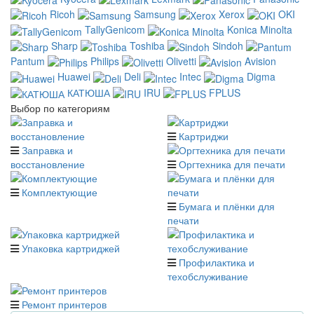
Ricoh
Samsung
Xerox
OKI
TallyGenicom
Konica Minolta
Sharp
Toshiba
Sindoh
Pantum
Philips
Olivetti
Avision
Huawei
Deli
Intec
Digma
КАТЮША
IRU
FPLUS
Выбор по категориям
Картриджи
Заправка и
восстановление
Оргтехника для печати
Комплектующие
Бумага и плёнки для
печати
Упаковка картриджей
Профилактика и
техобслуживание
Ремонт принтеров