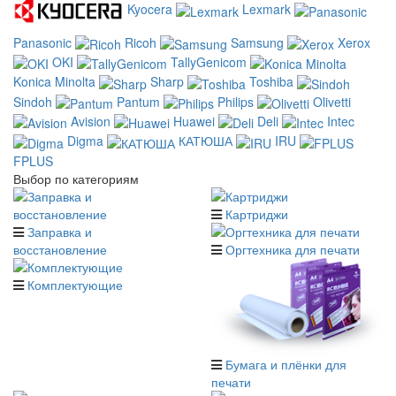
Kyocera
Lexmark
Panasonic
Ricoh
Samsung
Xerox
OKI
TallyGenicom
Konica Minolta
Sharp
Toshiba
Sindoh
Pantum
Philips
Olivetti
Avision
Huawei
Deli
Intec
Digma
КАТЮША
IRU
FPLUS
Выбор по категориям
Картриджи
Заправка и
восстановление
Оргтехника для печати
Комплектующие
Бумага и плёнки для
печати