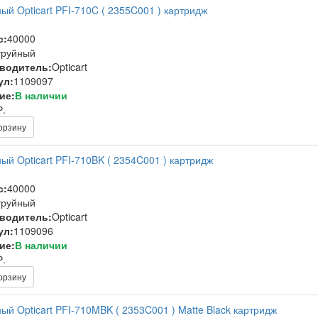
ый Opticart PFI-710C ( 2355C001 ) картридж
с:
40000
труйный
водитель:
Opticart
ул:
1109097
ие:
В наличии
Р.
орзину
ый Opticart PFI-710BK ( 2354C001 ) картридж
с:
40000
труйный
водитель:
Opticart
ул:
1109096
ие:
В наличии
Р.
орзину
ый Opticart PFI-710MBK ( 2353C001 ) Matte Black картридж