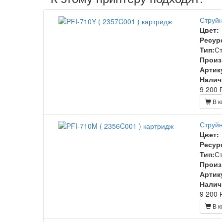
Струйн
Цвет:
Ресур
Тип:
С
Произ
Артик
Налич
9 200 
В к
Струйн
Цвет:
Ресур
Тип:
С
Произ
Артик
Налич
9 200 
В к