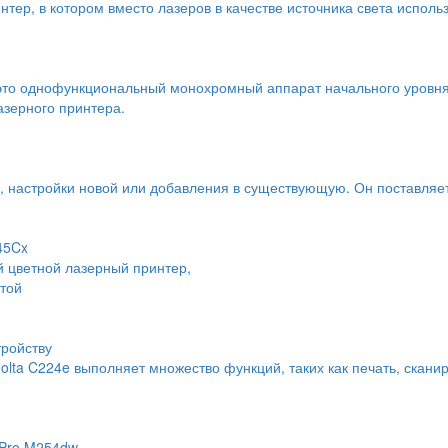
тер, в котором вместо лазеров в качестве источника света исполь
это однофункциональный монохромный аппарат начального уровня
азерного принтера.
ы, настройки новой или добавления в существующую. Он поставляе
45Cx
цветной лазерный принтер,
той
тройству
ta C224e выполняет множество функций, таких как печать, сканир
 Pro M254dw