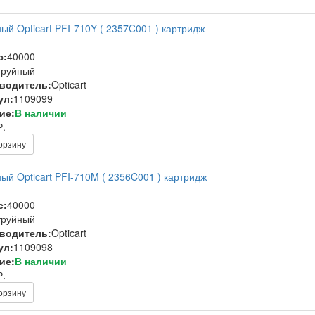
ый Opticart PFI-710Y ( 2357C001 ) картридж
с:
40000
труйный
водитель:
Opticart
ул:
1109099
ие:
В наличии
Р.
орзину
ый Opticart PFI-710M ( 2356C001 ) картридж
с:
40000
труйный
водитель:
Opticart
ул:
1109098
ие:
В наличии
Р.
орзину