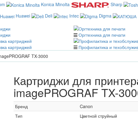
com
Konica Minolta
Sharp
Huawei
Deli
Intec
Digma
риджи
Оргтехника для печати
вка картриджей
Профилактика и техобслужи
imagePROGRAF TX-3000
Картриджи для принтер
imagePROGRAF TX-300
Бренд
Canon
Тип
Цветной струйный