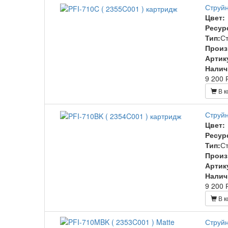
Струйн
Цвет:
Ресур
Тип:
С
Произ
Артик
Налич
9 200 
В к
Струйн
Цвет:
Ресур
Тип:
С
Произ
Артик
Налич
9 200 
В к
Струйн