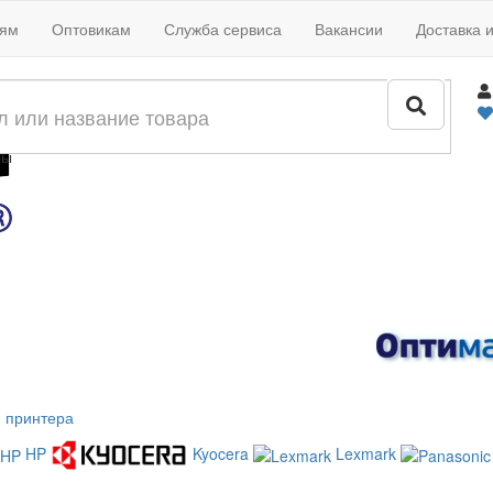
иям
Оптовикам
Служба сервиса
Вакансии
Доставка 
жи
лы
 принтера
HP
Kyocera
Lexmark