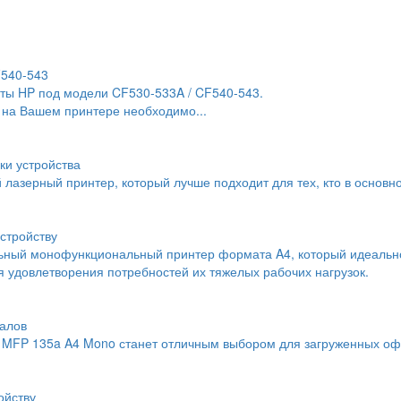
F540-543
ты HP под модели CF530-533A / CF540-543.
 на Вашем принтере необходимо...
ки устройства
й лазерный принтер, который лучше подходит для тех, кто в основн
стройству
льный монофункциональный принтер формата A4, который идеальн
 удовлетворения потребностей их тяжелых рабочих нагрузок.
алов
MFP 135a A4 Mono станет отличным выбором для загруженных офи
ойству