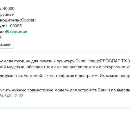
с:
40000
труйный
водитель:
Opticart
ул:
1109095
ие:
В наличии
Р.
орзину
комплектующие для печати к принтеру Canon imagePROGRAF TX-30
ьной моделью, обладают теми же характеристиками и ресурсом печа
документов, чертежей, схем, графиков и диаграмм. Их можно неод
 купить нужную совместимую модель для устройств Canon по выгодно
5) 642-12-23.