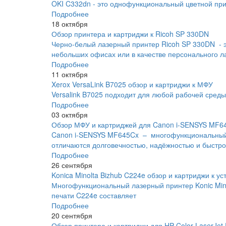
OKI C332dn - это однофункциональный цветной прин
Подробнее
18 октября
Обзор принтера и картриджи к Ricoh SP 330DN
Черно-белый лазерный принтер Ricoh SP 330DN - 
небольших офисах или в качестве персонального л
Подробнее
11 октября
Xerox VersaLink B7025 обзор и картриджи к МФУ
Versalink B7025 подходит для любой рабочей сред
Подробнее
03 октября
Обзор МФУ и картриджей для Canon i-SENSYS MF6
Canon i-SENSYS MF645Cx – многофункциональный 
отличаются долговечностью, надёжностью и быстро
Подробнее
26 сентября
Konica Minolta Bizhub C224e обзор и картриджи к ус
Многофункциональный лазерный принтер Konic Minol
печати C224e составляет
Подробнее
20 сентября
Обзор принтера и картриджи для HP Color LaserJet