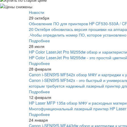
Новости
29 октября
Обновление ПО для принтеров HP CF530-533A / C
20 Октября обновилась версия прошивки на аппара
.Чтобы определить номер ПО, которое установлено
Подробнее
28 июля
HP Color LaserJet Pro M255dw обзор и характеристи
HP Color LaserJet Pro M255dw - это простой цветно
Подробнее
28 февраля
Canon i-SENSYS MF542x обзор МФУ и картриджи к у
Canon i-SENSYS MF542x - это быстрый и универса
которым требуется надежный лазерный принтер для
Подробнее
12 февраля
HP Laser MFP 135a обзор МФУ и расходных матери
Многофункциональный лазерный принтер HP Laser 
Подробнее
24 января
Canon i-SENSYS MF443dw обзор и картриджи к устр