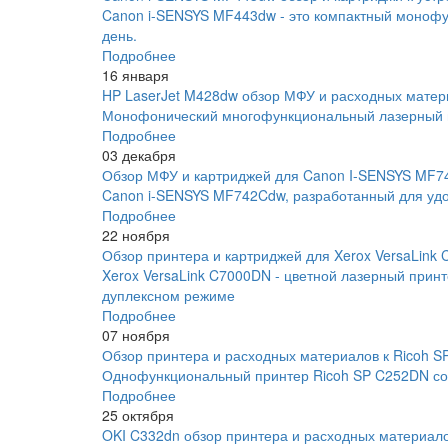
Canon i-SENSYS MF443dw - это компактный монофу
день.
Подробнее
16 января
HP LaserJet M428dw обзор МФУ и расходных матер
Монофонический многофункциональный лазерный пр
Подробнее
03 декабря
Обзор МФУ и картриджей для Canon I-SENSYS MF
Canon i-SENSYS MF742Cdw, разработанный для удо
Подробнее
22 ноября
Обзор принтера и картриджей для Xerox VersaLink
Xerox VersaLink C7000DN - цветной лазерный прин
дуплексном режиме
Подробнее
07 ноября
Обзор принтера и расходных материалов к Ricoh 
Однофункциональный принтер Ricoh SP C252DN соче
Подробнее
25 октября
OKI C332dn обзор принтера и расходных материал