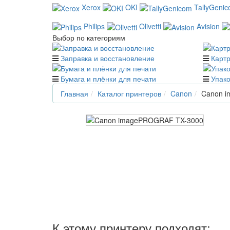
Xerox
OKI
TallyGeni
Philips
Olivetti
Avision
Выбор по категориям
Заправка и восстановление
Карт
Бумага и плёнки для печати
Упако
Главная
Каталог принтеров
Canon
Canon 
К этому принтеру подходят: