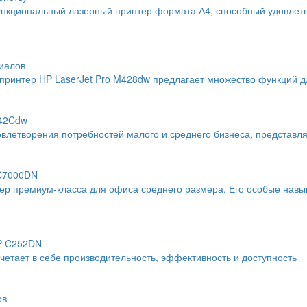
нкциональный лазерный принтер формата А4, способный удовлетво
иалов
интер HP LaserJet Pro M428dw предлагает множество функций дл
742Cdw
влетворения потребностей малого и среднего бизнеса, представл
 C7000DN
тер премиум-класса для офиса среднего размера. Его особые навы
SP C252DN
тает в себе производительность, эффективность и доступность
ов