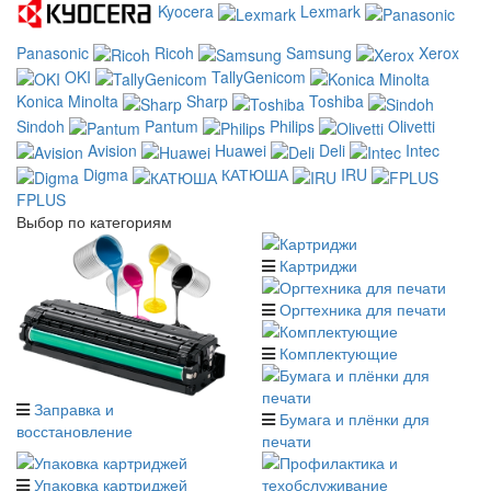
Kyocera
Lexmark
Panasonic
Ricoh
Samsung
Xerox
OKI
TallyGenicom
Konica Minolta
Sharp
Toshiba
Sindoh
Pantum
Philips
Olivetti
Avision
Huawei
Deli
Intec
Digma
КАТЮША
IRU
FPLUS
Выбор по категориям
Картриджи
Оргтехника для печати
Комплектующие
Заправка и
Бумага и плёнки для
восстановление
печати
Упаковка картриджей