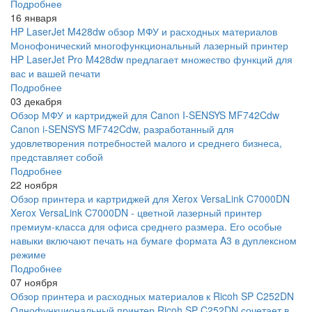
Подробнее
16 января
HP LaserJet M428dw обзор МФУ и расходных материалов
Монофонический многофункциональный лазерный принтер
HP LaserJet Pro M428dw предлагает множество функций для
вас и вашей печати
Подробнее
03 декабря
Обзор МФУ и картриджей для Canon I-SENSYS MF742Cdw
Canon i-SENSYS MF742Cdw, разработанный для
удовлетворения потребностей малого и среднего бизнеса,
представляет собой
Подробнее
22 ноября
Обзор принтера и картриджей для Xerox VersaLink C7000DN
Xerox VersaLink C7000DN - цветной лазерный принтер
премиум-класса для офиса среднего размера. Его особые
навыки включают печать на бумаге формата A3 в дуплексном
режиме
Подробнее
07 ноября
Обзор принтера и расходных материалов к Ricoh SP C252DN
Однофункциональный принтер Ricoh SP C252DN сочетает в