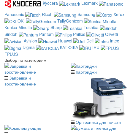
Kyocera
Lexmark
Panasonic
Ricoh
Samsung
Xerox
OKI
TallyGenicom
Konica Minolta
Sharp
Toshiba
Sindoh
Pantum
Philips
Olivetti
Avision
Huawei
Deli
Intec
Digma
КАТЮША
IRU
FPLUS
Выбор по категориям
Картриджи
Заправка и
восстановление
Оргтехника для печати