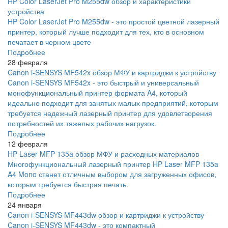
HP Color LaserJet Pro M255dw обзор и характеристики
устройства
HP Color LaserJet Pro M255dw - это простой цветной лазерный
принтер, который лучше подходит для тех, кто в основном
печатает в черном цвете
Подробнее
28 февраля
Canon i-SENSYS MF542x обзор МФУ и картриджи к устройству
Canon i-SENSYS MF542x - это быстрый и универсальный
монофункциональный принтер формата A4, который
идеально подходит для занятых малых предприятий, которым
требуется надежный лазерный принтер для удовлетворения
потребностей их тяжелых рабочих нагрузок.
Подробнее
12 февраля
HP Laser MFP 135a обзор МФУ и расходных материалов
Многофункциональный лазерный принтер HP Laser MFP 135a
A4 Mono станет отличным выбором для загруженных офисов,
которым требуется быстрая печать.
Подробнее
24 января
Canon i-SENSYS MF443dw обзор и картриджи к устройству
Canon i-SENSYS MF443dw - это компактный