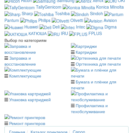
Ricoh
Samsung
Xerox
OKI
TallyGenicom
Konica Minolta
Sharp
Toshiba
Sindoh
Pantum
Philips
Olivetti
Avision
Huawei
Deli
Intec
Digma
КАТЮША
IRU
FPLUS
Выбор по категориям
Картриджи
Заправка и
восстановление
Оргтехника для печати
Комплектующие
Бумага и плёнки для
печати
Упаковка картриджей
Профилактика и
техобслуживание
Ремонт принтеров
Главная
Каталог принтеров
Canon