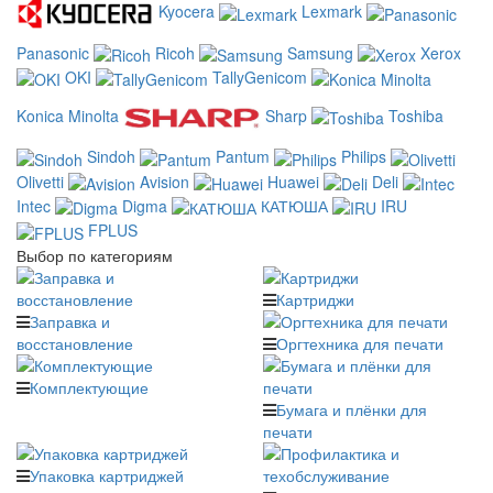
Kyocera
Lexmark
Panasonic
Ricoh
Samsung
Xerox
OKI
TallyGenicom
Konica Minolta
Sharp
Toshiba
Sindoh
Pantum
Philips
Olivetti
Avision
Huawei
Deli
Intec
Digma
КАТЮША
IRU
FPLUS
Выбор по категориям
Картриджи
Заправка и
восстановление
Оргтехника для печати
Комплектующие
Бумага и плёнки для
печати
Упаковка картриджей