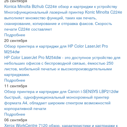
26 сентября
Konica Minolta Bizhub C224e обзор и картриджи к устройству
Многофункциональный лазерный принтер Konic Minolta C224e
выполняет множество функций, таких как печать,
сканирование, копирование и отправка факсов. Скорость
печати C224e составляет
Подробнее
20 сентября
Обзор принтера и картриджи для HP Color LaserJet Pro
M254dw
HP Color LaserJet Pro M254dw - это доступное устройство для
небольших офисов с беспроводной связью, ёмкостью 250
листов, мобильной печатью и высокопроизводительными
картриджами.
Подробнее
11 сентября
Обзор принтера и картриджи для Canon i-SENSYS LBP212dw
быстрый, однофункциональный монохромный принтер
формата А4, обладает широким спектром возможностей
корпоративной печати
Подробнее
06 сентября
Xerox WorkCentre 7120 обзор, характеристики и картриджи к