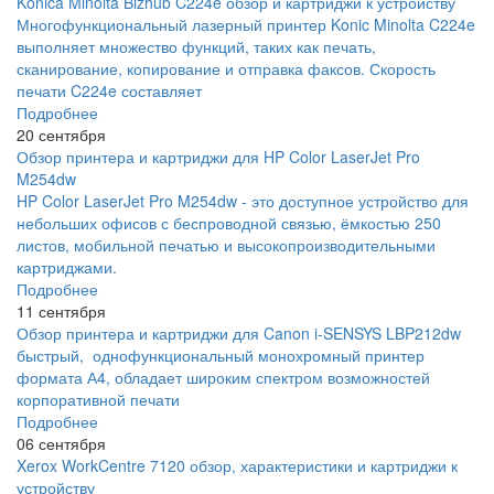
Konica Minolta Bizhub C224e обзор и картриджи к устройству
Многофункциональный лазерный принтер Konic Minolta C224e
выполняет множество функций, таких как печать,
сканирование, копирование и отправка факсов. Скорость
печати C224e составляет
Подробнее
20 сентября
Обзор принтера и картриджи для HP Color LaserJet Pro
M254dw
HP Color LaserJet Pro M254dw - это доступное устройство для
небольших офисов с беспроводной связью, ёмкостью 250
листов, мобильной печатью и высокопроизводительными
картриджами.
Подробнее
11 сентября
Обзор принтера и картриджи для Canon i-SENSYS LBP212dw
быстрый, однофункциональный монохромный принтер
формата А4, обладает широким спектром возможностей
корпоративной печати
Подробнее
06 сентября
Xerox WorkCentre 7120 обзор, характеристики и картриджи к
устройству