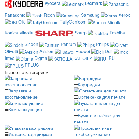
Kyocera
Lexmark
Panasonic
Ricoh
Samsung
Xerox
OKI
TallyGenicom
Konica Minolta
Sharp
Toshiba
Sindoh
Pantum
Philips
Olivetti
Avision
Huawei
Deli
Intec
Digma
КАТЮША
IRU
FPLUS
Выбор по категориям
Картриджи
Заправка и
восстановление
Оргтехника для печати
Комплектующие
Бумага и плёнки для
печати
Упаковка картриджей