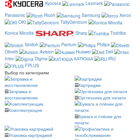
Kyocera
Lexmark
Panasonic
Ricoh
Samsung
Xerox
OKI
TallyGenicom
Konica Minolta
Sharp
Toshiba
Sindoh
Pantum
Philips
Olivetti
Avision
Huawei
Deli
Intec
Digma
КАТЮША
IRU
FPLUS
Выбор по категориям
Картриджи
Заправка и
восстановление
Оргтехника для печати
Комплектующие
Бумага и плёнки для
печати
Упаковка картриджей