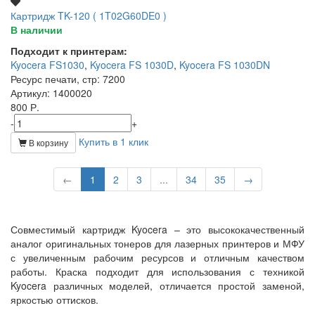
Картридж TK-120 ( 1T02G60DE0 )
В наличии
Подходит к принтерам:
Kyocera FS1030
,
Kyocera FS 1030D
,
Kyocera FS 1030DN
Ресурс печати, стр
: 7200
Артикул
: 1400020
800 Р.
-
+
Купить в 1 клик
В корзину
←
1
2
3
...
34
35
→
Совместимый картридж Kyocera – это высококачественный
аналог оригинальных тонеров для лазерных принтеров и МФУ
с увеличенным рабочим ресурсов и отличным качеством
работы. Краска подходит для использования с техникой
Kyocera различных моделей, отличается простой заменой,
яркостью оттисков.