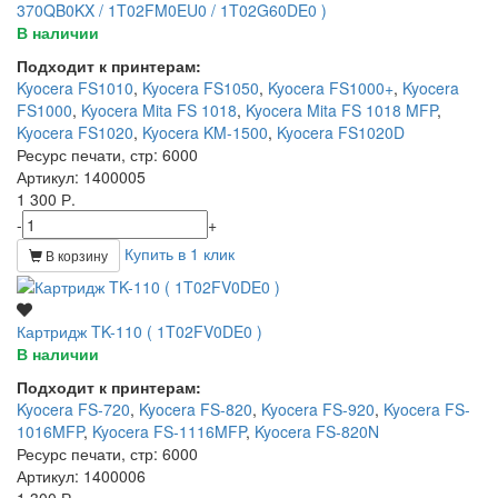
370QB0KX / 1T02FM0EU0 / 1T02G60DE0 )
В наличии
Подходит к принтерам:
Kyocera FS1010
,
Kyocera FS1050
,
Kyocera FS1000+
,
Kyocera
FS1000
,
Kyocera Mita FS 1018
,
Kyocera Mita FS 1018 MFP
,
Kyocera FS1020
,
Kyocera KM-1500
,
Kyocera FS1020D
Ресурс печати, стр
: 6000
Артикул
: 1400005
1 300 Р.
-
+
Купить в 1 клик
В корзину
Картридж TK-110 ( 1T02FV0DE0 )
В наличии
Подходит к принтерам:
Kyocera FS-720
,
Kyocera FS-820
,
Kyocera FS-920
,
Kyocera FS-
1016MFP
,
Kyocera FS-1116MFP
,
Kyocera FS-820N
Ресурс печати, стр
: 6000
Артикул
: 1400006
1 300 Р.