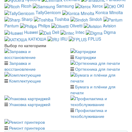
Ricoh
Samsung
Xerox
OKI
TallyGenicom
Konica Minolta
Sharp
Toshiba
Sindoh
Pantum
Philips
Olivetti
Avision
Huawei
Deli
Intec
Digma
КАТЮША
IRU
FPLUS
Выбор по категориям
Картриджи
Заправка и
восстановление
Оргтехника для печати
Комплектующие
Бумага и плёнки для
печати
Упаковка картриджей
Профилактика и
техобслуживание
Ремонт принтеров