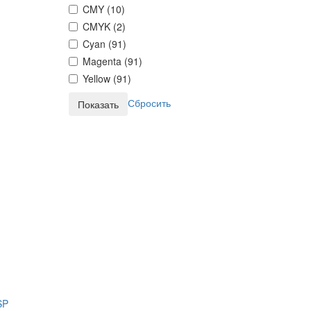
CMY (
10
)
CMYK (
2
)
Cyan (
91
)
Magenta (
91
)
Yellow (
91
)
Сбросить
SP