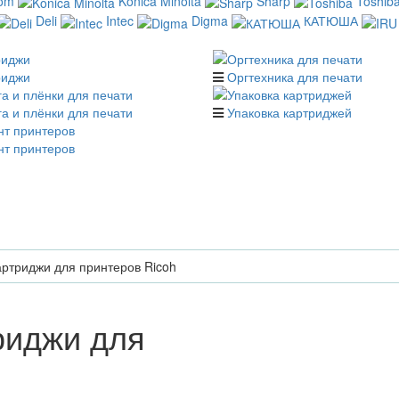
com
Konica Minolta
Sharp
Toshib
Deli
Intec
Digma
КАТЮША
риджи
Оргтехника для печати
а и плёнки для печати
Упаковка картриджей
нт принтеров
ртриджи для принтеров Ricoh
риджи для