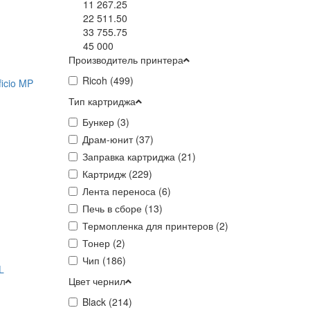
11 267.25
22 511.50
33 755.75
45 000
Производитель принтера
Ricoh (
499
)
ficio MP
Тип картриджа
Бункер (
3
)
Драм-юнит (
37
)
Заправка картриджа (
21
)
Картридж (
229
)
Лента переноса (
6
)
Печь в сборе (
13
)
Термопленка для принтеров (
2
)
Тонер (
2
)
Чип (
186
)
L
Цвет чернил
Black (
214
)