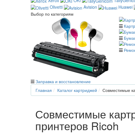
Xerox
OKI
TallyGeni
Olivetti
Avision
Huawei
Выбор по категориям
Карт
Бумаг
Ремо
Заправка и восстановление
Главная
Каталог картриджей
Совместимые ка
Совместимые карт
принтеров Ricoh