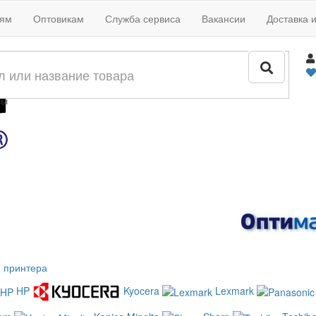
иям
Оптовикам
Служба сервиса
Вакансии
Доставка 
жи
лы
 принтера
HP
Kyocera
Lexmark