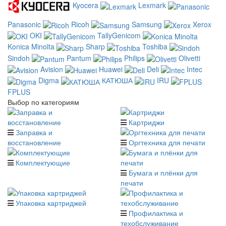
Kyocera
Lexmark
Panasonic
Ricoh
Samsung
Xerox
OKI
TallyGenicom
Konica Minolta
Sharp
Toshiba
Sindoh
Pantum
Philips
Olivetti
Avision
Huawei
Deli
Intec
Digma
КАТЮША
IRU
FPLUS
Выбор по категориям
Картриджи
Заправка и
восстановление
Оргтехника для печати
Комплектующие
Бумага и плёнки для
печати
Упаковка картриджей
Профилактика и
техобслуживание