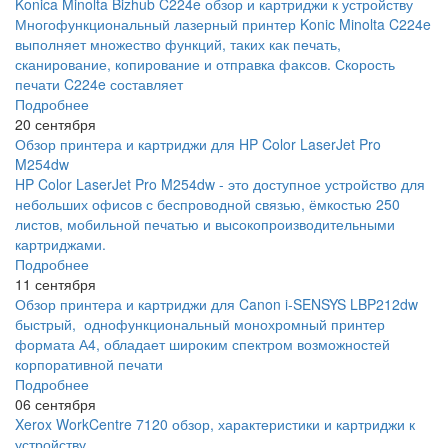
Konica Minolta Bizhub C224e обзор и картриджи к устройству
Многофункциональный лазерный принтер Konic Minolta C224e
выполняет множество функций, таких как печать,
сканирование, копирование и отправка факсов. Скорость
печати C224e составляет
Подробнее
20 сентября
Обзор принтера и картриджи для HP Color LaserJet Pro
M254dw
HP Color LaserJet Pro M254dw - это доступное устройство для
небольших офисов с беспроводной связью, ёмкостью 250
листов, мобильной печатью и высокопроизводительными
картриджами.
Подробнее
11 сентября
Обзор принтера и картриджи для Canon i-SENSYS LBP212dw
быстрый, однофункциональный монохромный принтер
формата А4, обладает широким спектром возможностей
корпоративной печати
Подробнее
06 сентября
Xerox WorkCentre 7120 обзор, характеристики и картриджи к
устройству