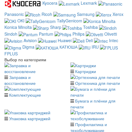
Kyocera
Lexmark
Panasonic
Ricoh
Samsung
Xerox
OKI
TallyGenicom
Konica Minolta
Sharp
Toshiba
Sindoh
Pantum
Philips
Olivetti
Avision
Huawei
Deli
Intec
Digma
КАТЮША
IRU
FPLUS
Выбор по категориям
Картриджи
Заправка и
восстановление
Оргтехника для печати
Комплектующие
Бумага и плёнки для
печати
Упаковка картриджей
Профилактика и
техобслуживание