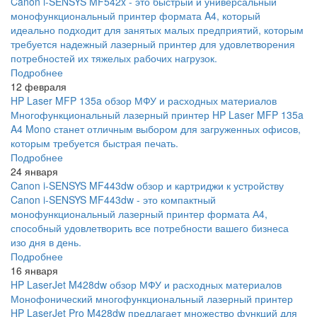
Canon i-SENSYS MF542x - это быстрый и универсальный
монофункциональный принтер формата A4, который
идеально подходит для занятых малых предприятий, которым
требуется надежный лазерный принтер для удовлетворения
потребностей их тяжелых рабочих нагрузок.
Подробнее
12 февраля
HP Laser MFP 135a обзор МФУ и расходных материалов
Многофункциональный лазерный принтер HP Laser MFP 135a
A4 Mono станет отличным выбором для загруженных офисов,
которым требуется быстрая печать.
Подробнее
24 января
Canon i-SENSYS MF443dw обзор и картриджи к устройству
Canon i-SENSYS MF443dw - это компактный
монофункциональный лазерный принтер формата А4,
способный удовлетворить все потребности вашего бизнеса
изо дня в день.
Подробнее
16 января
HP LaserJet M428dw обзор МФУ и расходных материалов
Монофонический многофункциональный лазерный принтер
HP LaserJet Pro M428dw предлагает множество функций для