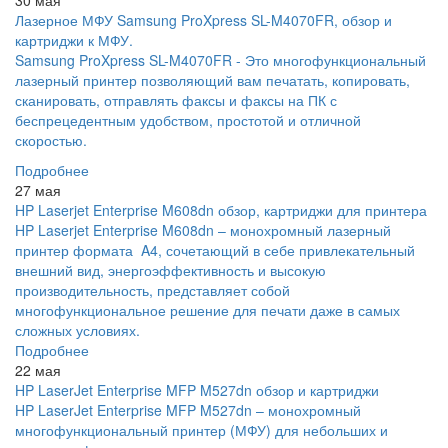
30 мая
Лазерное МФУ Samsung ProXpress SL-M4070FR, обзор и
картриджи к МФУ.
Samsung ProXpress SL-M4070FR - Это многофункциональный
лазерный принтер позволяющий вам печатать, копировать,
сканировать, отправлять факсы и факсы на ПК с
беспрецедентным удобством, простотой и отличной
скоростью.
Подробнее
27 мая
HP Laserjet Enterprise M608dn обзор, картриджи для принтера
HP Laserjet Enterprise M608dn – монохромный лазерный
принтер формата A4, сочетающий в себе привлекательный
внешний вид, энергоэффективность и высокую
производительность, представляет собой
многофункциональное решение для печати даже в самых
сложных условиях.
Подробнее
22 мая
HP LaserJet Enterprise MFP M527dn обзор и картриджи
HP LaserJet Enterprise MFP M527dn – монохромный
многофункциональный принтер (МФУ) для небольших и