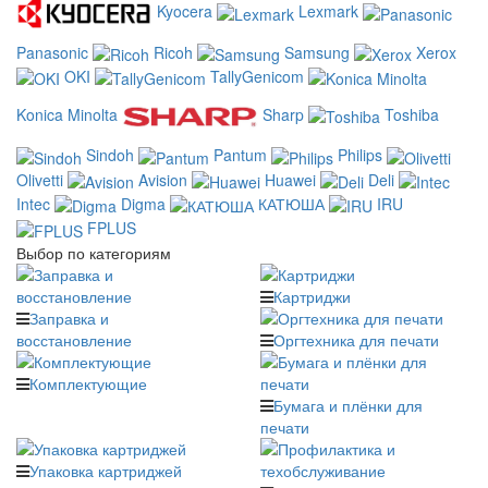
Kyocera
Lexmark
Panasonic
Ricoh
Samsung
Xerox
OKI
TallyGenicom
Konica Minolta
Sharp
Toshiba
Sindoh
Pantum
Philips
Olivetti
Avision
Huawei
Deli
Intec
Digma
КАТЮША
IRU
FPLUS
Выбор по категориям
Картриджи
Заправка и
восстановление
Оргтехника для печати
Комплектующие
Бумага и плёнки для
печати
Упаковка картриджей