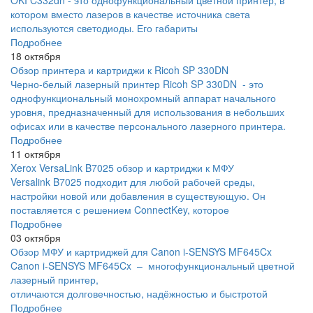
OKI C332dn - это однофункциональный цветной принтер, в
котором вместо лазеров в качестве источника света
используются светодиоды. Его габариты
Подробнее
18 октября
Обзор принтера и картриджи к Ricoh SP 330DN
Черно-белый лазерный принтер Ricoh SP 330DN - это
однофункциональный монохромный аппарат начального
уровня, предназначенный для использования в небольших
офисах или в качестве персонального лазерного принтера.
Подробнее
11 октября
Xerox VersaLink B7025 обзор и картриджи к МФУ
Versalink B7025 подходит для любой рабочей среды,
настройки новой или добавления в существующую. Он
поставляется с решением ConnectKey, которое
Подробнее
03 октября
Обзор МФУ и картриджей для Canon i-SENSYS MF645Cx
Canon i-SENSYS MF645Cx – многофункциональный цветной
лазерный принтер,
отличаются долговечностью, надёжностью и быстротой
Подробнее