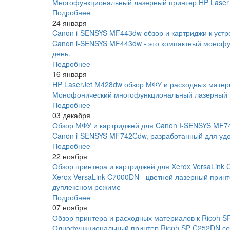
Многофункциональный лазерный принтер HP Laser 
Подробнее
24 января
Canon i-SENSYS MF443dw обзор и картриджи к устр
Canon i-SENSYS MF443dw - это компактный монофу
день.
Подробнее
16 января
HP LaserJet M428dw обзор МФУ и расходных матер
Монофонический многофункциональный лазерный пр
Подробнее
03 декабря
Обзор МФУ и картриджей для Canon I-SENSYS MF
Canon i-SENSYS MF742Cdw, разработанный для удо
Подробнее
22 ноября
Обзор принтера и картриджей для Xerox VersaLink
Xerox VersaLink C7000DN - цветной лазерный прин
дуплексном режиме
Подробнее
07 ноября
Обзор принтера и расходных материалов к Ricoh 
Однофункциональный принтер Ricoh SP C252DN соче