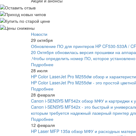
Акции и анонсы
Новости
29 октября
Обновление ПО для принтеров HP CF530-533A / C
20 Октября обновилась версия прошивки на аппара
.Чтобы определить номер ПО, которое установлено
Подробнее
28 июля
HP Color LaserJet Pro M255dw обзор и характеристи
HP Color LaserJet Pro M255dw - это простой цветно
Подробнее
28 февраля
Canon i-SENSYS MF542x обзор МФУ и картриджи к у
Canon i-SENSYS MF542x - это быстрый и универса
которым требуется надежный лазерный принтер для
Подробнее
12 февраля
HP Laser MFP 135a обзор МФУ и расходных матери