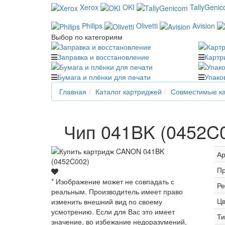
Xerox
OKI
TallyGeni
Philips
Olivetti
Avision
Выбор по категориям
Заправка и восстановление
Картр
Бумага и плёнки для печати
Упако
Главная
Каталог картриджей
Совместимые ка
Чип 041BK (0452C0
Ар
Пр
* Изображение может не совпадать с
Ре
реальным. Производитель имеет право
Цв
изменить внешний вид по своему
усмотрению. Если для Вас это имеет
Ти
значение, во избежание недоразумений,