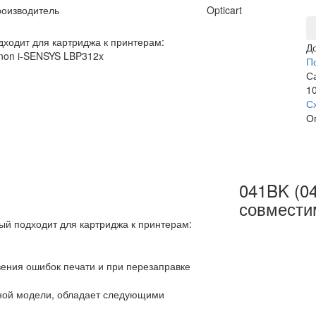
оизводитель
Opticart
дходит для картриджа к принтерам:
Д
non i-SENSYS LBP312x
П
С
10
С
О
041BK (0
совмести
ый подходит для картриджа к принтерам:
вения ошибок печати и при перезаправке
ьной модели, обладает следующими