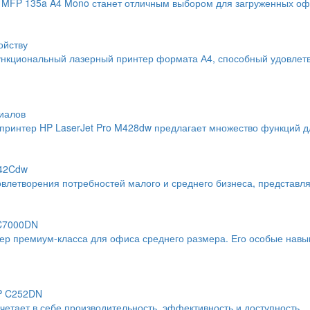
MFP 135a A4 Mono станет отличным выбором для загруженных офи
ойству
нкциональный лазерный принтер формата А4, способный удовлетво
иалов
интер HP LaserJet Pro M428dw предлагает множество функций дл
742Cdw
влетворения потребностей малого и среднего бизнеса, представл
 C7000DN
тер премиум-класса для офиса среднего размера. Его особые навы
SP C252DN
тает в себе производительность, эффективность и доступность