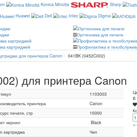
com
Konica Minolta
Sharp
Huawei
Deli
Intec
Digma
иджи
Оргтехника для печати
вка картриджей
Профилактика и техобслужив
ртриджи для принтеров Canon
041BK (0452C002)
02) для принтера Canon
Ц
тикул
1103003
В
оизводитель принтера
Canon
К
сурс печати, стр
10000
ет чернил
Black
+
-
п картриджа
Чип