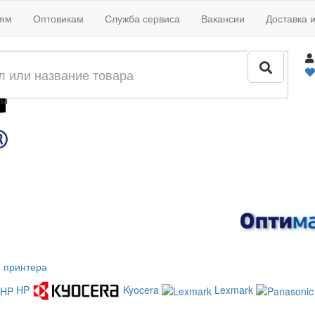
иям
Оптовикам
Служба сервиса
Вакансии
Доставка 
жи
лы
 принтера
HP
Kyocera
Lexmark