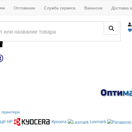
иям
Оптовикам
Служба сервиса
Вакансии
Доставка 
жи
лы
 принтера
HP
Kyocera
Lexmark