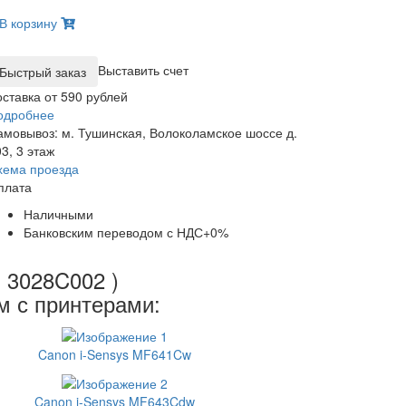
В корзину
Выставить счет
оставка от 590 рублей
одробнее
амовывоз: м. Тушинская, Волоколамское шоссе д.
3, 3 этаж
хема проезда
плата
Наличными
Банковским переводом с НДС+0%
 3028C002 )
м с принтерами:
Canon i-Sensys MF641Cw
Canon i-Sensys MF643Cdw