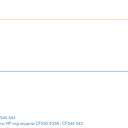
F540-543
ты HP под модели CF530-533A / CF540-543.