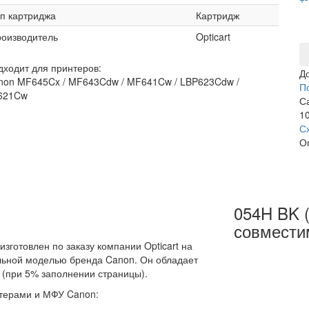
п картриджа
Картридж
оизводитель
Opticart
дходит для принтеров:
Д
non MF645Cx / MF643Cdw / MF641Cw / LBP623Cdw /
П
621Cw
С
10
С
О
054H BK (
совмести
зготовлен по заказу компании Opticart на
альной моделью бренда Canon. Он обладает
 (при 5% заполнении страницы).
терами и МФУ Canon: