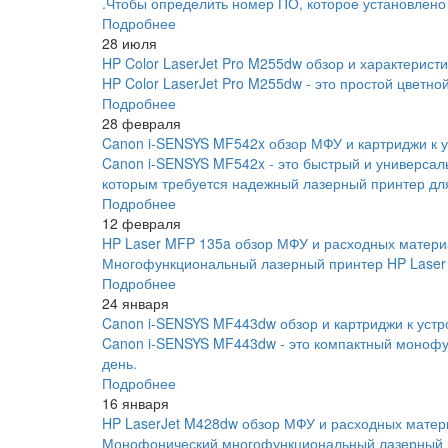
.Чтобы определить номер ПО, которое установлено
Подробнее
28 июля
HP Color LaserJet Pro M255dw обзор и характеристи
HP Color LaserJet Pro M255dw - это простой цветно
Подробнее
28 февраля
Canon i-SENSYS MF542x обзор МФУ и картриджи к у
Canon i-SENSYS MF542x - это быстрый и универса
которым требуется надежный лазерный принтер для
Подробнее
12 февраля
HP Laser MFP 135a обзор МФУ и расходных матери
Многофункциональный лазерный принтер HP Laser 
Подробнее
24 января
Canon i-SENSYS MF443dw обзор и картриджи к устр
Canon i-SENSYS MF443dw - это компактный монофу
день.
Подробнее
16 января
HP LaserJet M428dw обзор МФУ и расходных матер
Монофонический многофункциональный лазерный пр