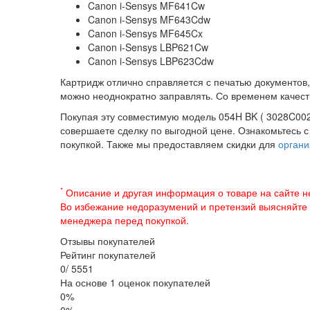
Canon i-Sensys MF641Cw
Canon i-Sensys MF643Cdw
Canon i-Sensys MF645Cx
Canon i-Sensys LBP621Cw
Canon i-Sensys LBP623Cdw
Картридж отлично справляется с печатью документов,
можно неоднократно заправлять. Со временем качест
Покупая эту совместимую модель 054H BK ( 3028C002 
совершаете сделку по выгодной цене. Ознакомьтесь 
покупкой. Также мы предоставляем скидки для
органи
*
Описание и другая информация о товаре на сайте н
Во избежание недоразумений и претензий выясняйте
менеджера перед покупкой.
Отзывы покупателей
Рейтинг покупателей
0
/
5
5
5
1
На основе 1 оценок покупателей
0%