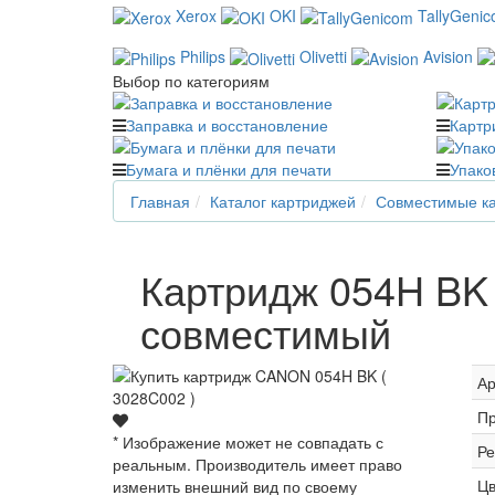
Xerox
OKI
TallyGeni
Philips
Olivetti
Avision
Выбор по категориям
Заправка и восстановление
Картр
Бумага и плёнки для печати
Упако
Главная
Каталог картриджей
Совместимые ка
Картридж 054H BK 
совместимый
Ар
Пр
* Изображение может не совпадать с
Ре
реальным. Производитель имеет право
Цв
изменить внешний вид по своему