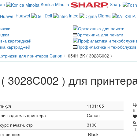
com
Konica Minolta
Sharp
Huawei
Deli
Intec
Digma
иджи
Оргтехника для печати
вка картриджей
Профилактика и техобслужив
ртриджи для принтеров Canon
054H BK ( 3028C002 )
( 3028C002 ) для принтер
Ц
тикул
1101105
В
оизводитель принтера
Canon
К
сурс печати, стр
3100
ет чернил
Black
+
-