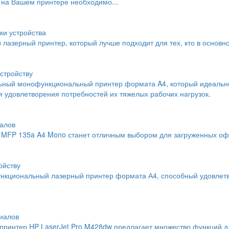
 на Вашем принтере необходимо...
ки устройства
й лазерный принтер, который лучше подходит для тех, кто в основн
стройству
льный монофункциональный принтер формата A4, который идеальн
 удовлетворения потребностей их тяжелых рабочих нагрузок.
алов
MFP 135a A4 Mono станет отличным выбором для загруженных офи
ойству
нкциональный лазерный принтер формата А4, способный удовлетво
иалов
интер HP LaserJet Pro M428dw предлагает множество функций дл