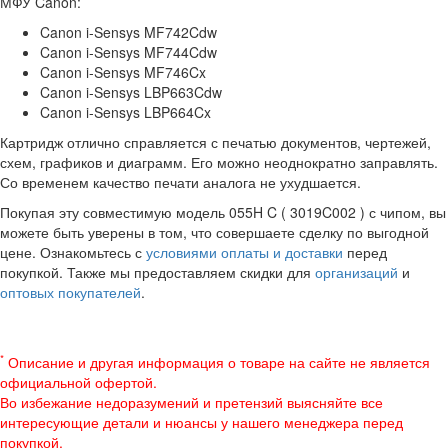
МФУ Canon:
Canon i-Sensys MF742Cdw
Canon i-Sensys MF744Cdw
Canon i-Sensys MF746Cx
Canon i-Sensys LBP663Cdw
Canon i-Sensys LBP664Cx
Картридж отлично справляется с печатью документов, чертежей,
схем, графиков и диаграмм. Его можно неоднократно заправлять.
Со временем качество печати аналога не ухудшается.
Покупая эту совместимую модель 055H C ( 3019C002 ) с чипом, вы
можете быть уверены в том, что совершаете сделку по выгодной
цене. Ознакомьтесь с
условиями оплаты и доставки
перед
покупкой. Также мы предоставляем скидки для
организаций
и
оптовых покупателей
.
*
Описание и другая информация о товаре на сайте не является
официальной офертой.
Во избежание недоразумений и претензий выясняйте все
интересующие детали и нюансы у нашего менеджера перед
покупкой.