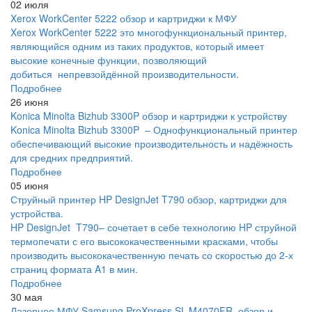
02 июля
Xerox WorkCenter 5222 обзор и картриджи к МФУ
Xerox WorkCenter 5222 это многофункциональный принтер,
являющийся одним из таких продуктов, который имеет
высокие конечные функции, позволяющий
добиться непревзойдённой производительности.
Подробнее
26 июня
Konica Minolta Bizhub 3300P обзор и картриджи к устройству
Konica Minolta Bizhub 3300P – Однофункциональный принтер
обеспечивающий высокие производительность и надёжность
для средних предприятий.
Подробнее
05 июня
Струйный принтер HP DesignJet T790 обзор, картриджи для
устройства.
HP DesignJet T790– сочетает в себе технологию HP струйной
термопечати с его высококачественными красками, чтобы
производить высококачественную печать со скоростью до 2-х
страниц формата A1 в мин.
Подробнее
30 мая
Лазерное МФУ Samsung ProXpress SL-M4070FR, обзор и