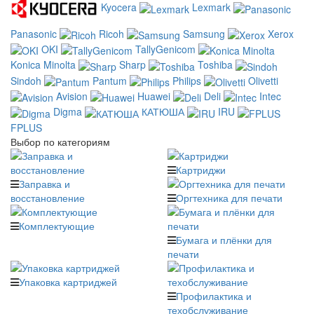
Kyocera
Lexmark
Panasonic
Ricoh
Samsung
Xerox
OKI
TallyGenicom
Konica Minolta
Sharp
Toshiba
Sindoh
Pantum
Philips
Olivetti
Avision
Huawei
Deli
Intec
Digma
КАТЮША
IRU
FPLUS
Выбор по категориям
Картриджи
Заправка и
восстановление
Оргтехника для печати
Комплектующие
Бумага и плёнки для
печати
Упаковка картриджей
Профилактика и
техобслуживание