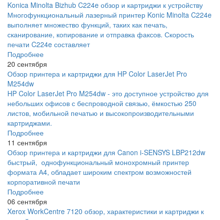
Konica Minolta Bizhub C224e обзор и картриджи к устройству
Многофункциональный лазерный принтер Konic Minolta C224e
выполняет множество функций, таких как печать,
сканирование, копирование и отправка факсов. Скорость
печати C224e составляет
Подробнее
20 сентября
Обзор принтера и картриджи для HP Color LaserJet Pro
M254dw
HP Color LaserJet Pro M254dw - это доступное устройство для
небольших офисов с беспроводной связью, ёмкостью 250
листов, мобильной печатью и высокопроизводительными
картриджами.
Подробнее
11 сентября
Обзор принтера и картриджи для Canon i-SENSYS LBP212dw
быстрый, однофункциональный монохромный принтер
формата А4, обладает широким спектром возможностей
корпоративной печати
Подробнее
06 сентября
Xerox WorkCentre 7120 обзор, характеристики и картриджи к