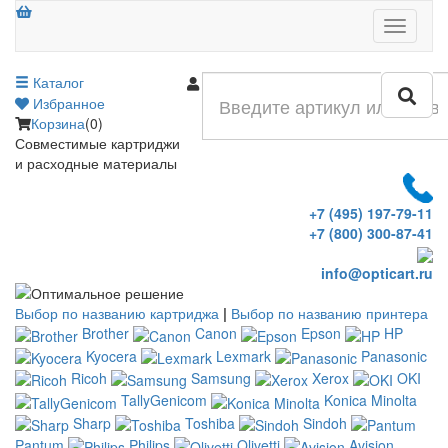
Меню
Каталог
Войти
Избранное
Корзина
(0)
Совместимые картриджи
и расходные материалы
+7 (495) 197-79-11
+7 (800) 300-87-41
info@opticart.ru
Выбор по названию картриджа
|
Выбор по названию принтера
Brother
Canon
Epson
HP
Kyocera
Lexmark
Panasonic
Ricoh
Samsung
Xerox
OKI
TallyGenicom
Konica Minolta
Sharp
Toshiba
Sindoh
Pantum
Philips
Olivetti
Avision