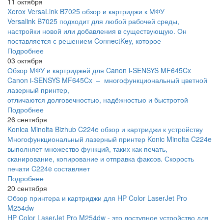
11 октября
Xerox VersaLink B7025 обзор и картриджи к МФУ
Versalink B7025 подходит для любой рабочей среды,
настройки новой или добавления в существующую. Он
поставляется с решением ConnectKey, которое
Подробнее
03 октября
Обзор МФУ и картриджей для Canon i-SENSYS MF645Cx
Canon i-SENSYS MF645Cx – многофункциональный цветной
лазерный принтер,
отличаются долговечностью, надёжностью и быстротой
Подробнее
26 сентября
Konica Minolta Bizhub C224e обзор и картриджи к устройству
Многофункциональный лазерный принтер Konic Minolta C224e
выполняет множество функций, таких как печать,
сканирование, копирование и отправка факсов. Скорость
печати C224e составляет
Подробнее
20 сентября
Обзор принтера и картриджи для HP Color LaserJet Pro
M254dw
HP Color LaserJet Pro M254dw - это доступное устройство для