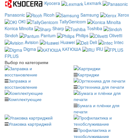
Kyocera
Lexmark
Panasonic
Ricoh
Samsung
Xerox
OKI
TallyGenicom
Konica Minolta
Sharp
Toshiba
Sindoh
Pantum
Philips
Olivetti
Avision
Huawei
Deli
Intec
Digma
КАТЮША
IRU
FPLUS
Выбор по категориям
Картриджи
Заправка и
восстановление
Оргтехника для печати
Комплектующие
Бумага и плёнки для
печати
Упаковка картриджей
Профилактика и
техобслуживание