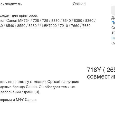
оизводитель
Opticart
дходит для принтеров:
Д
on Canon MF724 / 728 / 729 / 8330 / 8340 / 8350 / 8360 /
П
0 / 8540 / 8550 / 8580 / / LBP7200 / 7210 / 7660 / 7680
С
10
С
О
718Y ( 26
совмести
товлен по заказу компании Opticart на лучших
моделью бренда Canon. Он обладает теми же
 заполнении страницы).
терами и МФУ Canon: