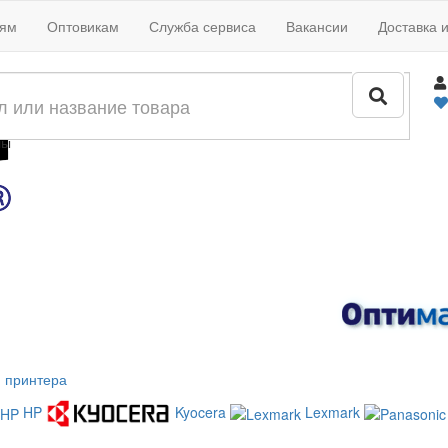
иям
Оптовикам
Служба сервиса
Вакансии
Доставка 
жи
лы
 принтера
HP
Kyocera
Lexmark