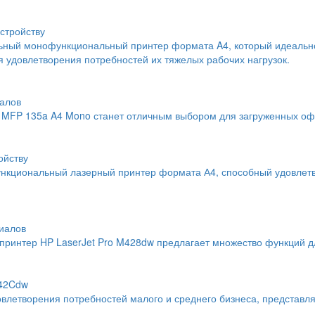
стройству
льный монофункциональный принтер формата A4, который идеальн
 удовлетворения потребностей их тяжелых рабочих нагрузок.
алов
MFP 135a A4 Mono станет отличным выбором для загруженных офи
ойству
нкциональный лазерный принтер формата А4, способный удовлетво
иалов
интер HP LaserJet Pro M428dw предлагает множество функций дл
742Cdw
влетворения потребностей малого и среднего бизнеса, представл