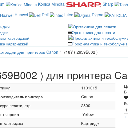
com
Konica Minolta
Sharp
Huawei
Deli
Intec
Digma
иджи
Оргтехника для печати
вка картриджей
Профилактика и техобслужив
ртриджи для принтеров Canon
718Y ( 2659B002 )
659B002 ) для принтера C
Ц
тикул
1101015
В
оизводитель принтера
Canon
К
сурс печати, стр
2800
ет чернил
Yellow
+
-
п картриджа
Картридж