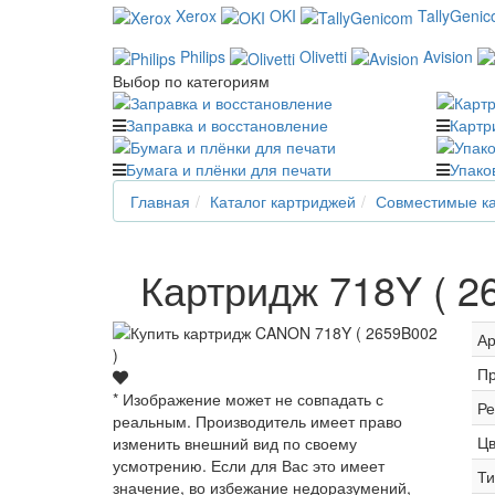
Xerox
OKI
TallyGeni
Philips
Olivetti
Avision
Выбор по категориям
Заправка и восстановление
Картр
Бумага и плёнки для печати
Упако
Главная
Каталог картриджей
Совместимые ка
Картридж 718Y ( 2
Ар
Пр
* Изображение может не совпадать с
Ре
реальным. Производитель имеет право
Цв
изменить внешний вид по своему
усмотрению. Если для Вас это имеет
Ти
значение, во избежание недоразумений,