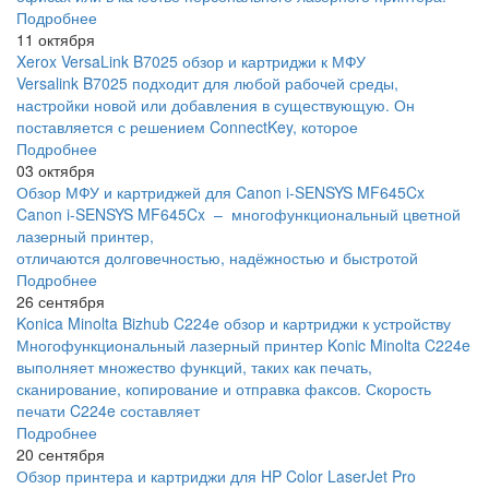
Подробнее
11 октября
Xerox VersaLink B7025 обзор и картриджи к МФУ
Versalink B7025 подходит для любой рабочей среды,
настройки новой или добавления в существующую. Он
поставляется с решением ConnectKey, которое
Подробнее
03 октября
Обзор МФУ и картриджей для Canon i-SENSYS MF645Cx
Canon i-SENSYS MF645Cx – многофункциональный цветной
лазерный принтер,
отличаются долговечностью, надёжностью и быстротой
Подробнее
26 сентября
Konica Minolta Bizhub C224e обзор и картриджи к устройству
Многофункциональный лазерный принтер Konic Minolta C224e
выполняет множество функций, таких как печать,
сканирование, копирование и отправка факсов. Скорость
печати C224e составляет
Подробнее
20 сентября
Обзор принтера и картриджи для HP Color LaserJet Pro