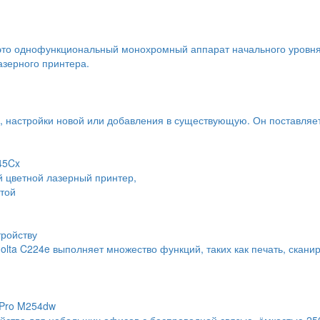
это однофункциональный монохромный аппарат начального уровня
азерного принтера.
ы, настройки новой или добавления в существующую. Он поставляе
45Cx
цветной лазерный принтер,
той
тройству
ta C224e выполняет множество функций, таких как печать, сканир
 Pro M254dw
ройство для небольших офисов с беспроводной связью, ёмкостью 25