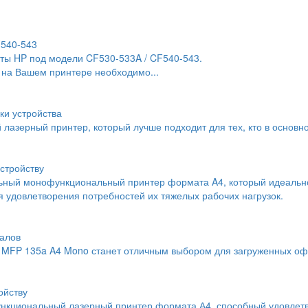
F540-543
ты HP под модели CF530-533A / CF540-543.
 на Вашем принтере необходимо...
ки устройства
й лазерный принтер, который лучше подходит для тех, кто в основн
стройству
льный монофункциональный принтер формата A4, который идеальн
 удовлетворения потребностей их тяжелых рабочих нагрузок.
алов
MFP 135a A4 Mono станет отличным выбором для загруженных офи
ойству
нкциональный лазерный принтер формата А4, способный удовлетво