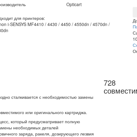
оизводитель
Opticart
дходит для принтеров:
Д
on i-SENSYS MF4410 / 4430 / 4450 / 4550dn / 4570dn /
П
80dn
С
10
С
О
728
совмести
оздно сталкивается с необходимостью замены
вместимого или оригинального картриджа.
цесс, который предусматривает полную
 замены необходимых деталей
ервичного заряда, ракеля, дозирующего лезвия