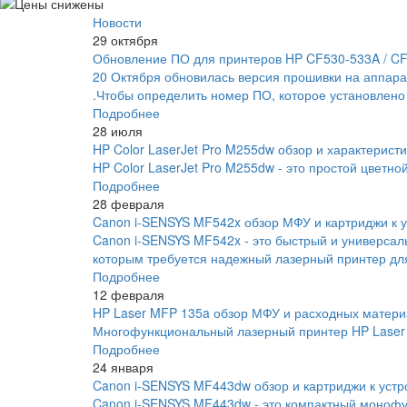
Новости
29 октября
Обновление ПО для принтеров HP CF530-533A / C
20 Октября обновилась версия прошивки на аппара
.Чтобы определить номер ПО, которое установлено
Подробнее
28 июля
HP Color LaserJet Pro M255dw обзор и характеристи
HP Color LaserJet Pro M255dw - это простой цветно
Подробнее
28 февраля
Canon i-SENSYS MF542x обзор МФУ и картриджи к у
Canon i-SENSYS MF542x - это быстрый и универса
которым требуется надежный лазерный принтер для
Подробнее
12 февраля
HP Laser MFP 135a обзор МФУ и расходных матери
Многофункциональный лазерный принтер HP Laser 
Подробнее
24 января
Canon i-SENSYS MF443dw обзор и картриджи к устр
Canon i-SENSYS MF443dw - это компактный монофу