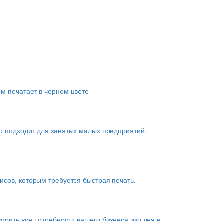
ом печатает в черном цвете
о подходит для занятых малых предприятий,
сов, которым требуется быстрая печать.
рить все потребности вашего бизнеса изо дня в