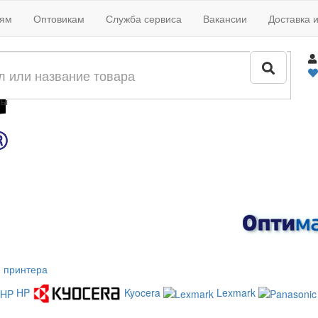
иям
Оптовикам
Служба сервиса
Вакансии
Доставка 
жи
лы
 принтера
HP
Kyocera
Lexmark