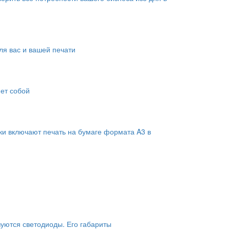
я вас и вашей печати
яет собой
ки включают печать на бумаге формата A3 в
зуются светодиоды. Его габариты