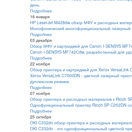
день.
Подробнее
16 января
HP LaserJet M428dw обзор МФУ и расходных матер
Монофонический многофункциональный лазерный пр
Подробнее
03 декабря
Обзор МФУ и картриджей для Canon I-SENSYS MF
Canon i-SENSYS MF742Cdw, разработанный для удо
Подробнее
22 ноября
Обзор принтера и картриджей для Xerox VersaLink
Xerox VersaLink C7000DN - цветной лазерный прин
дуплексном режиме
Подробнее
07 ноября
Обзор принтера и расходных материалов к Ricoh 
Однофункциональный принтер Ricoh SP C252DN соче
Подробнее
25 октября
OKI C332dn обзор принтера и расходных материал
OKI C332dn - это однофункциональный цветной прин