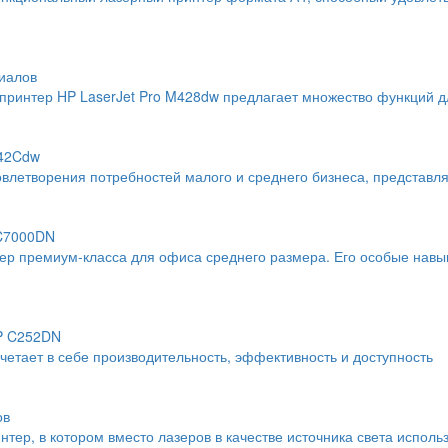
иалов
интер HP LaserJet Pro M428dw предлагает множество функций дл
742Cdw
влетворения потребностей малого и среднего бизнеса, представл
 C7000DN
тер премиум-класса для офиса среднего размера. Его особые навы
SP C252DN
тает в себе производительность, эффективность и доступность
ов
тер, в котором вместо лазеров в качестве источника света исполь