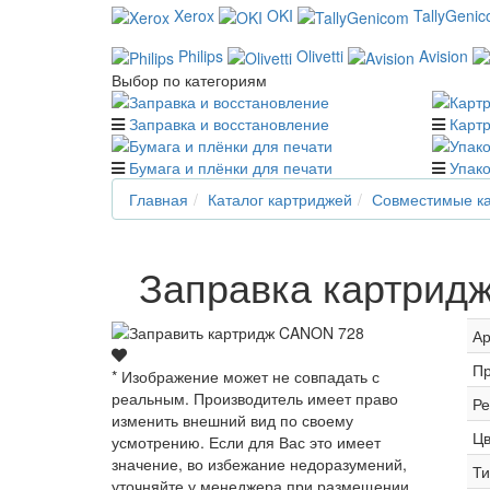
Xerox
OKI
TallyGeni
Philips
Olivetti
Avision
Выбор по категориям
Заправка и восстановление
Карт
Бумага и плёнки для печати
Упако
Главная
Каталог картриджей
Совместимые ка
Заправка картридж
Ар
Пр
* Изображение может не совпадать с
реальным. Производитель имеет право
Ре
изменить внешний вид по своему
Цв
усмотрению. Если для Вас это имеет
значение, во избежание недоразумений,
Ти
уточняйте у менеджера при размещении