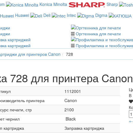
com
Konica Minolta
Sharp
Huawei
Deli
Intec
Digma
риджи
Оргтехника для печати
вка картриджей
Профилактика и техобслужи
ртриджи для принтеров Canon
728
а 728 для принтера Canon
Ц
тикул
1112001
В
оизводитель принтера
Canon
К
сурс печати, стр
2100
ет чернил
Black
+
-
п картриджа
Заправка картриджа