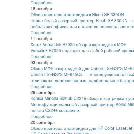
Подробнее
18 октября
Обзор принтера и картриджи к Ricoh SP 330DN
Черно-белый лазерный принтер Ricoh SP 330DN - 
небольших офисах или в качестве персонального л
Подробнее
11 октября
Xerox VersaLink B7025 обзор и картриджи к МФУ
Versalink B7025 подходит для любой рабочей сред
Подробнее
03 октября
Обзор МФУ и картриджей для Canon i-SENSYS MF6
Canon i-SENSYS MF645Cx – многофункциональный 
отличаются долговечностью, надёжностью и быстро
Подробнее
26 сентября
Konica Minolta Bizhub C224e обзор и картриджи к ус
Многофункциональный лазерный принтер Konic Minol
печати C224e составляет
Подробнее
20 сентября
Обзор принтера и картриджи для HP Color LaserJet
HP Color LaserJet Pro M254dw - это доступное уст