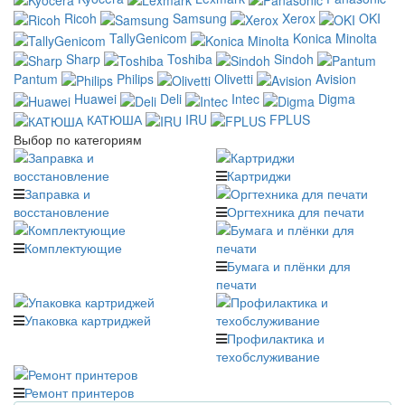
Ricoh
Samsung
Xerox
OKI
TallyGenicom
Konica Minolta
Sharp
Toshiba
Sindoh
Pantum
Philips
Olivetti
Avision
Huawei
Deli
Intec
Digma
КАТЮША
IRU
FPLUS
Выбор по категориям
Картриджи
Заправка и
восстановление
Оргтехника для печати
Комплектующие
Бумага и плёнки для
печати
Упаковка картриджей
Профилактика и
техобслуживание
Ремонт принтеров