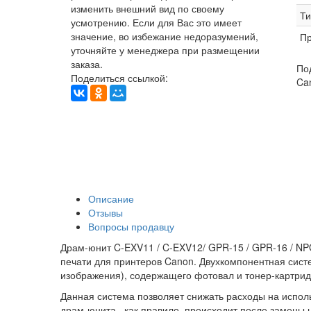
изменить внешний вид по своему
Ти
усмотрению. Если для Вас это имеет
значение, во избежание недоразумений,
Пр
уточняйте у менеджера при размещении
заказа.
По
Поделиться ссылкой:
Can
Описание
Отзывы
Вопросы продавцу
Драм-юнит C-EXV11 / C-EXV12/ GPR-15 / GPR-16 / NP
печати для принтеров Canon. Двухкомпонентная сист
изображения), содержащего фотовал и тонер-картри
Данная система позволяет снижать расходы на испо
драм-юнита , как правило, происходит после замены 