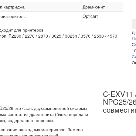
п картриджа
Драм-юнит
оизводитель
Opticart
дходит для принтеров:
Д
on iR2230 / 2270 / 2870 / 3025 / 3025n / 3570 / 2530 / 4570
П
С
10
С
О
C-EXV11 
NPG25/26
совмести
G25/26 это часть двухкомпонетной системы
ема состоит из драм-юнита (блока передачи
джа, содержащего порошок.
льзование расходных материалов. Замена
нескольких тонер-картриджей.