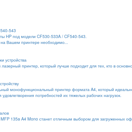
F540-543
ты HP под модели CF530-533A / CF540-543.
 на Вашем принтере необходимо...
ки устройства
й лазерный принтер, который лучше подходит для тех, кто в основн
стройству
льный монофункциональный принтер формата A4, который идеальн
 удовлетворения потребностей их тяжелых рабочих нагрузок.
алов
MFP 135a A4 Mono станет отличным выбором для загруженных офи