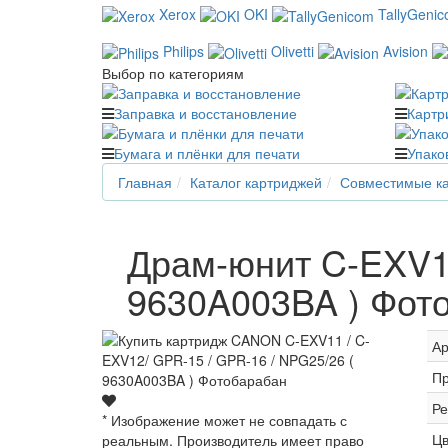
Xerox
OKI
TallyGeni
Philips
Olivetti
Avision
Выбор по категориям
Заправка и восстановление
Картр
Бумага и плёнки для печати
Упако
Главная
Каталог картриджей
Совместимые ка
Драм-юнит C-EXV11
9630A003BA ) Фот
Ар
Пр
Ре
* Изображение может не совпадать с
Цв
реальным. Производитель имеет право