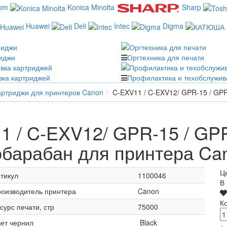
com
Konica Minolta
Sharp
Huawei
Deli
Intec
Digma
иджи
Оргтехника для печати
вка картриджей
Профилактика и техобслужив
ртриджи для принтеров Canon
C-EXV11 / C-EXV12/ GPR-15 / GP
 / C-EXV12/ GPR-15 / GPR
обарабан для принтера Ca
Ц
тикул
1100046
В
оизводитель принтера
Canon
К
сурс печати, стр
75000
ет чернил
Black
+
-