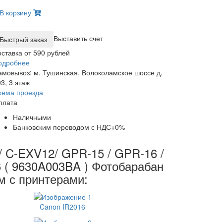
В корзину
Выставить счет
оставка от 590 рублей
одробнее
амовывоз: м. Тушинская, Волоколамское шоссе д.
3, 3 этаж
хема проезда
плата
Наличными
Банковским переводом с НДС+0%
/ C-EXV12/ GPR-15 / GPR-16 /
 ( 9630A003BA ) Фотобарабан
м с принтерами:
Canon IR2016