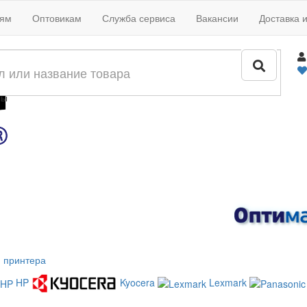
иям
Оптовикам
Служба сервиса
Вакансии
Доставка 
жи
лы
 принтера
HP
Kyocera
Lexmark