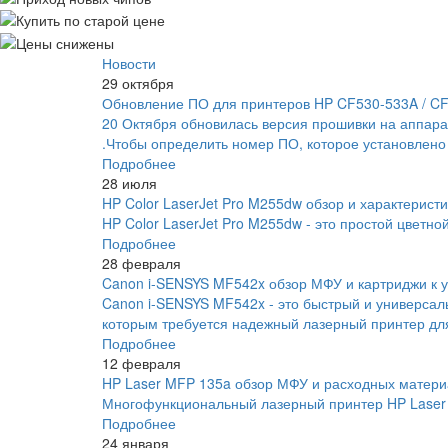
Новости
29 октября
Обновление ПО для принтеров HP CF530-533A / C
20 Октября обновилась версия прошивки на аппара
.Чтобы определить номер ПО, которое установлено
Подробнее
28 июля
HP Color LaserJet Pro M255dw обзор и характеристи
HP Color LaserJet Pro M255dw - это простой цветно
Подробнее
28 февраля
Canon i-SENSYS MF542x обзор МФУ и картриджи к у
Canon i-SENSYS MF542x - это быстрый и универса
которым требуется надежный лазерный принтер для
Подробнее
12 февраля
HP Laser MFP 135a обзор МФУ и расходных матери
Многофункциональный лазерный принтер HP Laser 
Подробнее
24 января