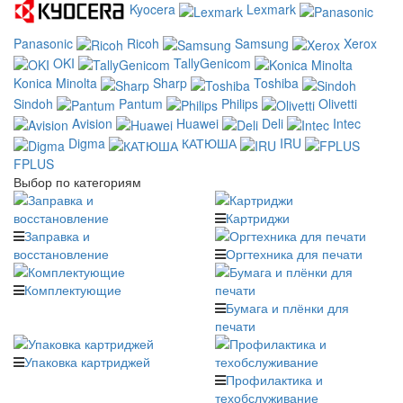
Kyocera
Lexmark
Panasonic
Ricoh
Samsung
Xerox
OKI
TallyGenicom
Konica Minolta
Sharp
Toshiba
Sindoh
Pantum
Philips
Olivetti
Avision
Huawei
Deli
Intec
Digma
КАТЮША
IRU
FPLUS
Выбор по категориям
Картриджи
Заправка и
восстановление
Оргтехника для печати
Комплектующие
Бумага и плёнки для
печати
Упаковка картриджей
Профилактика и
техобслуживание