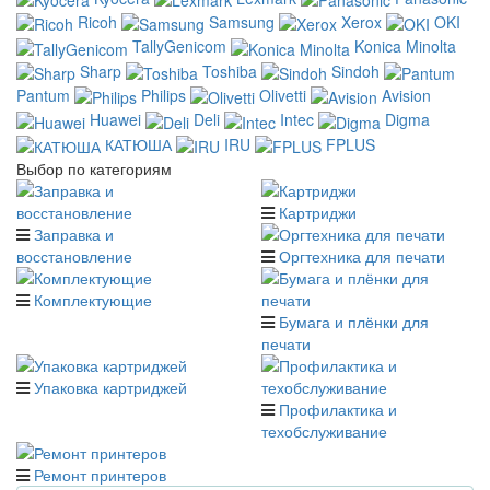
Ricoh
Samsung
Xerox
OKI
TallyGenicom
Konica Minolta
Sharp
Toshiba
Sindoh
Pantum
Philips
Olivetti
Avision
Huawei
Deli
Intec
Digma
КАТЮША
IRU
FPLUS
Выбор по категориям
Картриджи
Заправка и
восстановление
Оргтехника для печати
Комплектующие
Бумага и плёнки для
печати
Упаковка картриджей
Профилактика и
техобслуживание
Ремонт принтеров