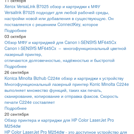
11 октября
Xerox VersaLink B7025 обзор и картриджи к МФУ
Versalink B7025 подходит для любой рабочей среды,
настройки новой или добавления в существующую. Он
поставляется с решением ConnectKey, которое
Подробнее
03 октября
Обзор МФУ и картриджей для Canon i-SENSYS MF645Cx
Canon i-SENSYS MF645Cx – многофункциональный цветной
лазерный принтер,
отличаются долговечностью, надёжностью и быстротой
Подробнее
26 сентября
Konica Minolta Bizhub C224e обзор и картриджи к устройству
Многофункциональный лазерный принтер Konic Minolta C224e
выполняет множество функций, таких как печать,
сканирование, копирование и отправка факсов. Скорость
печати C224e составляет
Подробнее
20 сентября
Обзор принтера и картриджи для HP Color LaserJet Pro
M254dw
HP Color LaserJet Pro M254dw - это доступное устройство для