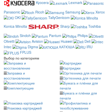
Kyocera
Lexmark
Panasonic
Ricoh
Samsung
Xerox
OKI
TallyGenicom
Konica Minolta
Sharp
Toshiba
Sindoh
Pantum
Philips
Olivetti
Avision
Huawei
Deli
Intec
Digma
КАТЮША
IRU
FPLUS
Выбор по категориям
Картриджи
Заправка и
восстановление
Оргтехника для печати
Комплектующие
Бумага и плёнки для
печати
Упаковка картриджей