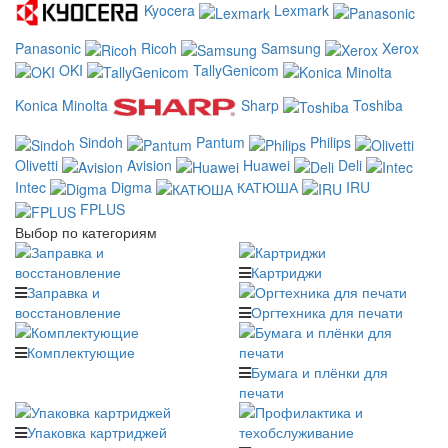
Kyocera
Lexmark
Panasonic
Ricoh
Samsung
Xerox
OKI
TallyGenicom
Konica Minolta
Sharp
Toshiba
Sindoh
Pantum
Philips
Olivetti
Avision
Huawei
Deli
Intec
Digma
КАТЮША
IRU
FPLUS
Выбор по категориям
Картриджи
Заправка и
восстановление
Оргтехника для печати
Комплектующие
Бумага и плёнки для
печати
Упаковка картриджей