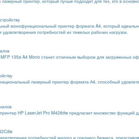
й лазерный принтер, который лучше подходит для тех, кто в основн
стройству
льный монофункциональный принтер формата A4, который идеальн
 удовлетворения потребностей их тяжелых рабочих нагрузок.
алов
MFP 135a A4 Mono станет отличным выбором для загруженных офи
ойству
нкциональный лазерный принтер формата А4, способный удовлетво
иалов
интер HP LaserJet Pro M428dw предлагает множество функций дл
742Cdw
влетворения потребностей малого и среднего бизнеса, представл