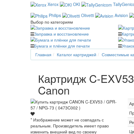
Xerox
OKI
TallyGeni
Philips
Olivetti
Avision
Выбор по категориям
Заправка и восстановление
Картр
Бумага и плёнки для печати
Упако
Главная
Каталог картриджей
Совместимые ка
Картридж C-EXV53 
Canon
Ар
Пр
* Изображение может не совпадать с
Ре
реальным. Производитель имеет право
Цв
изменить внешний вид по своему