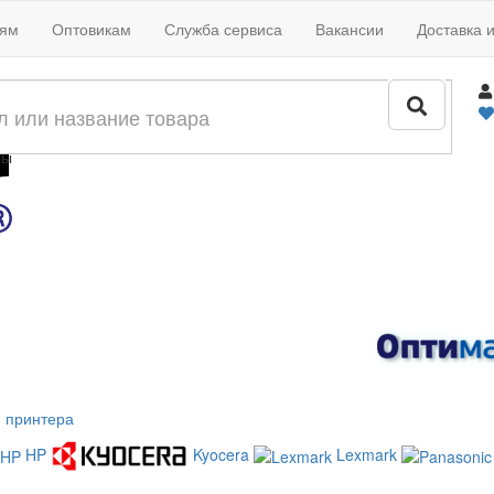
иям
Оптовикам
Служба сервиса
Вакансии
Доставка 
жи
лы
 принтера
HP
Kyocera
Lexmark