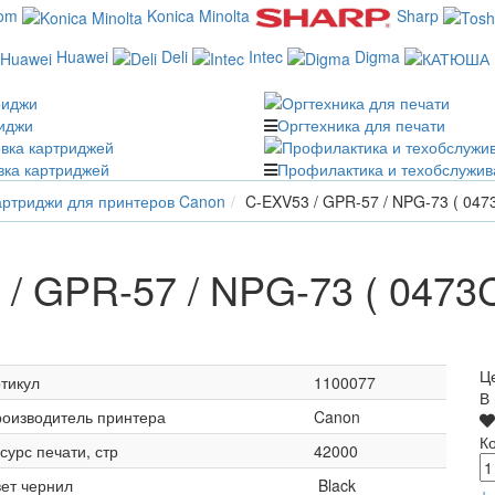
com
Konica Minolta
Sharp
Huawei
Deli
Intec
Digma
иджи
Оргтехника для печати
вка картриджей
Профилактика и техобслужив
ртриджи для принтеров Canon
C-EXV53 / GPR-57 / NPG-73 ( 047
/ GPR-57 / NPG-73 ( 0473
Ц
тикул
1100077
В
оизводитель принтера
Canon
К
сурс печати, стр
42000
ет чернил
Black
+
-