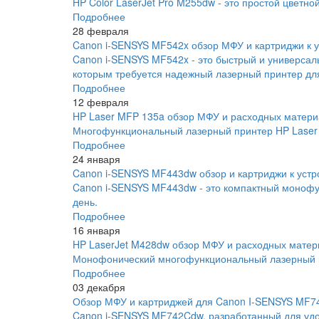
HP Color LaserJet Pro M255dw - это простой цветно
Подробнее
28 февраля
Canon i-SENSYS MF542x обзор МФУ и картриджи к у
Canon i-SENSYS MF542x - это быстрый и универса
которым требуется надежный лазерный принтер для
Подробнее
12 февраля
HP Laser MFP 135a обзор МФУ и расходных матери
Многофункциональный лазерный принтер HP Laser 
Подробнее
24 января
Canon i-SENSYS MF443dw обзор и картриджи к устр
Canon i-SENSYS MF443dw - это компактный монофу
день.
Подробнее
16 января
HP LaserJet M428dw обзор МФУ и расходных матер
Монофонический многофункциональный лазерный пр
Подробнее
03 декабря
Обзор МФУ и картриджей для Canon I-SENSYS MF
Canon i-SENSYS MF742Cdw, разработанный для удо