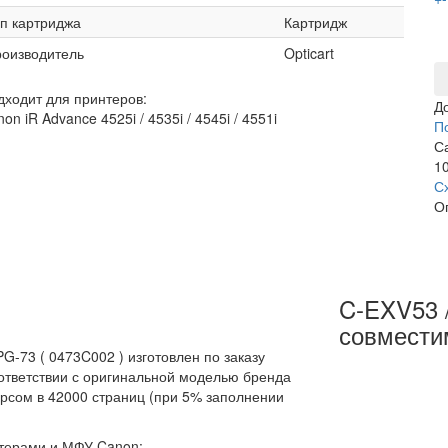
п картриджа
Картридж
оизводитель
Opticart
дходит для принтеров:
Д
on iR Advance 4525i / 4535i / 4545i / 4551i
П
С
10
С
О
C-EXV53 /
совмести
-73 ( 0473C002 ) изготовлен по заказу
оответствии с оригинальной моделью бренда
урсом в 42000 страниц (при 5% заполнении
терами и МФУ Canon: