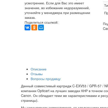
усмотрению. Если для Вас это имеет
Ти
значение, во избежание недоразумений,
уточняйте у менеджера при размещении
Пр
заказа.
Поделиться ссылкой:
По
Can
Описание
Отзывы
Вопросы продавцу
Данный совместимый картридж C-EXV53 / GPR-57 / NPG
компании Opticart на лучших заводах КНР в точном с
Canon. Он обладает теми же характеристиками и рес
страницы).
Мы гарантируем совместимость со следующими прин