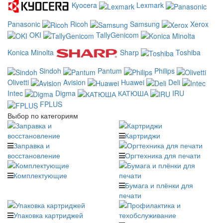
Kyocera
Lexmark
Panasonic
Ricoh
Samsung
Xerox
OKI
TallyGenicom
Konica Minolta
Sharp
Toshiba
Sindoh
Pantum
Philips
Olivetti
Avision
Huawei
Deli
Intec
Digma
КАТЮША
IRU
FPLUS
Выбор по категориям
Картриджи
Заправка и
восстановление
Оргтехника для печати
Комплектующие
Бумага и плёнки для
печати
Упаковка картриджей