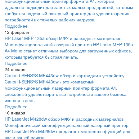
монофункциональный принтер формата A4, который
идеально подходит для занятых малых предприятий, которым
требуется надежный лазерный принтер для удовлетворения
потребностей их тяжелых рабочих нагрузок.
Подробнее
12 февраля
HP Laser MFP 135a обзор МФУ и расходных материалов
Многофункциональный лазерный принтер HP Laser MFP 135a
A4 Mono станет отличным выбором для загруженных офисов,
которым требуется быстрая печать.
Подробнее
24 января
Canon i-SENSYS MF443dw обзор и картриджи к устройству
Canon i-SENSYS MF443dw - это компактный
монофункциональный лазерный принтер формата А4,
способный удовлетворить все потребности вашего бизнеса
изо дня в день.
Подробнее
16 января
HP LaserJet M428dw обзор МФУ и расходных материалов
Монофонический многофункциональный лазерный принтер
HP LaserJet Pro M428dw предлагает множество функций для
вас и вашей печати