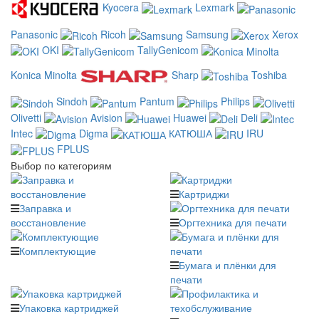
Kyocera
Lexmark
Panasonic
Ricoh
Samsung
Xerox
OKI
TallyGenicom
Konica Minolta
Sharp
Toshiba
Sindoh
Pantum
Philips
Olivetti
Avision
Huawei
Deli
Intec
Digma
КАТЮША
IRU
FPLUS
Выбор по категориям
Картриджи
Заправка и
восстановление
Оргтехника для печати
Комплектующие
Бумага и плёнки для
печати
Упаковка картриджей