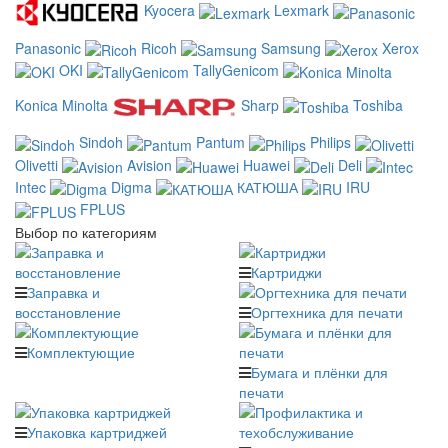
Kyocera
Lexmark
Panasonic
Ricoh
Samsung
Xerox
OKI
TallyGenicom
Konica Minolta
Sharp
Toshiba
Sindoh
Pantum
Philips
Olivetti
Avision
Huawei
Deli
Intec
Digma
КАТЮША
IRU
FPLUS
Выбор по категориям
Картриджи
Заправка и
восстановление
Оргтехника для печати
Комплектующие
Бумага и плёнки для
печати
Упаковка картриджей