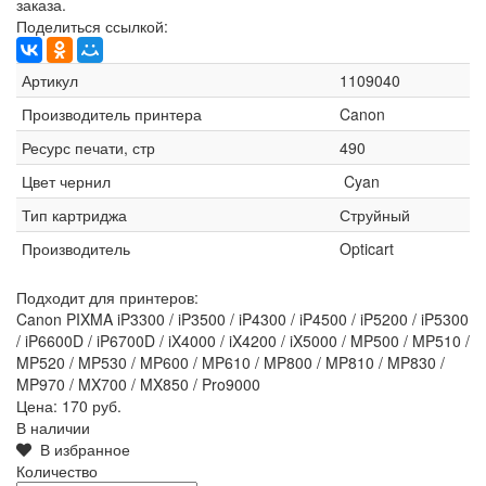
заказа.
Поделиться ссылкой:
Артикул
1109040
Производитель принтера
Canon
Ресурс печати, стр
490
Цвет чернил
Cyan
Тип картриджа
Струйный
Производитель
Opticart
Подходит для принтеров:
Canon PIXMA iP3300 / iP3500 / iP4300 / iP4500 / iP5200 / iP5300
/ iP6600D / iP6700D / iX4000 / iX4200 / iX5000 / MP500 / MP510 /
MP520 / MP530 / MP600 / MP610 / MP800 / MP810 / MP830 /
MP970 / MX700 / MX850 / Pro9000
Цена:
170 руб.
В наличии
В избранное
Количество