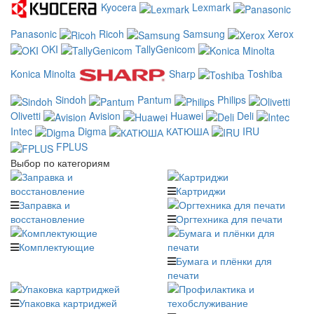
Kyocera
Lexmark
Panasonic
Ricoh
Samsung
Xerox
OKI
TallyGenicom
Konica Minolta
Sharp
Toshiba
Sindoh
Pantum
Philips
Olivetti
Avision
Huawei
Deli
Intec
Digma
КАТЮША
IRU
FPLUS
Выбор по категориям
Картриджи
Заправка и
восстановление
Оргтехника для печати
Комплектующие
Бумага и плёнки для
печати
Упаковка картриджей