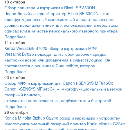
18 октября
Обзор принтера и картриджи к Ricoh SP 330DN
Черно-белый лазерный принтер Ricoh SP 330DN - это
однофункциональный монохромный аппарат начального
уровня, предназначенный для использования в небольших
офисах или в качестве персонального лазерного принтера.
Подробнее
11 октября
Xerox VersaLink B7025 обзор и картриджи к МФУ
Versalink B7025 подходит для любой рабочей среды,
настройки новой или добавления в существующую. Он
поставляется с решением ConnectKey, которое
Подробнее
03 октября
Обзор МФУ и картриджей для Canon i-SENSYS MF645Cx
Canon i-SENSYS MF645Cx – многофункциональный цветной
лазерный принтер,
отличаются долговечностью, надёжностью и быстротой
Подробнее
26 сентября
Konica Minolta Bizhub C224e обзор и картриджи к устройству
Многофункциональный лазерный принтер Konic Minolta C224e
выполняет множество функций, таких как печать,