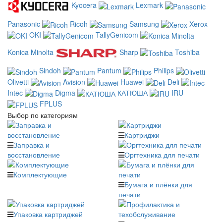
Kyocera
Lexmark
Panasonic
Ricoh
Samsung
Xerox
OKI
TallyGenicom
Konica Minolta
Sharp
Toshiba
Sindoh
Pantum
Philips
Olivetti
Avision
Huawei
Deli
Intec
Digma
КАТЮША
IRU
FPLUS
Выбор по категориям
Картриджи
Заправка и
восстановление
Оргтехника для печати
Комплектующие
Бумага и плёнки для
печати
Упаковка картриджей